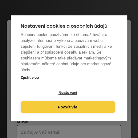
Nastavení cookies a osobních údajů
PKV Webinář: Jak
Soubory cookie používáme ke shromažďování a
analýze informací o výkonu a používání webu,
snižovat náklady na
zajištění fungování funkcí ze sociálních médií a ke
zlepšení a přizpůsobení obsahu a reklam. Se
souhlasem můžeme také předávat marketingovým
energetiku a emise CO2
platformám některé osobní údaje pro marketingové
účely.
Zjistit více
Od připojení k webináři vás dělí jeden
poslední krok
Nastavení
Jméno a příjmení
*
Povolit vše
Email
*