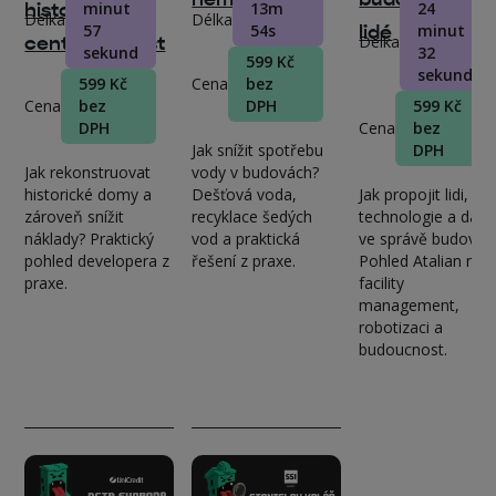
historických
minut
13m
24
Délka
Délka
57
54s
lidé
minut
centrech měst
Délka
sekund
32
599 Kč
sekund
599 Kč
Cena
bez
Cena
bez
DPH
599 Kč
DPH
Cena
bez
Jak snížit spotřebu
DPH
Jak rekonstruovat
vody v budovách?
historické domy a
Dešťová voda,
Jak propojit lidi,
zároveň snížit
recyklace šedých
technologie a data
náklady? Praktický
vod a praktická
ve správě budov?
pohled developera z
řešení z praxe.
Pohled Atalian na
praxe.
facility
management,
robotizaci a
budoucnost.