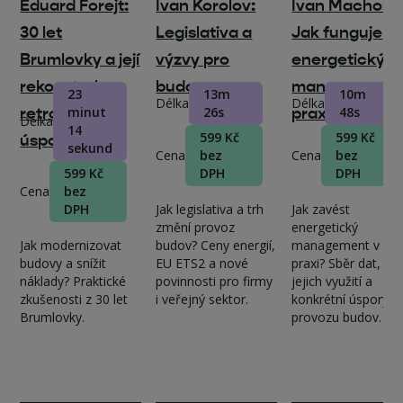
Eduard Forejt:
Ivan Korolov:
Ivan Macho:
30 let
Legislativa a
Jak funguje
Brumlovky a její
výzvy pro
energetický
rekonstrukce,
budovy
management 
23
13m
10m
Délka
Délka
retrofity,
minut
26s
praxi?
48s
Délka
14
599 Kč
599 Kč
úspory
sekund
Cena
bez
Cena
bez
599 Kč
DPH
DPH
Cena
bez
DPH
Jak legislativa a trh
Jak zavést
změní provoz
energetický
Jak modernizovat
budov? Ceny energií,
management v
budovy a snížit
EU ETS2 a nové
praxi? Sběr dat,
náklady? Praktické
povinnosti pro firmy
jejich využití a
zkušenosti z 30 let
i veřejný sektor.
konkrétní úspory v
Brumlovky.
provozu budov.