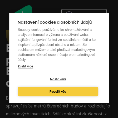
Menu
Nepřihlášen
Nastavení cookies a osobních údajů
Soubory cookie používáme ke shromažďování a
analýze informací o výkonu a používání webu,
zajištění fungování funkcí ze sociálních médií a ke
Budovy vám žerou
zlepšení a přizpůsobení obsahu a reklam. Se
souhlasem můžeme také předávat marketingovým
peníze. Z Hungry
platformám některé osobní údaje pro marketingové
účely.
Buildings se
Zjistit více
dozvíte, jak na ně.
Nastavení
Povolit vše
Během jednoho dne se na pódiu potkali lidé, kteří
spravují tisíce metrů čtverečních budov a rozhodují o
milionových investicích. Sdílí konkrétní zkušenosti z