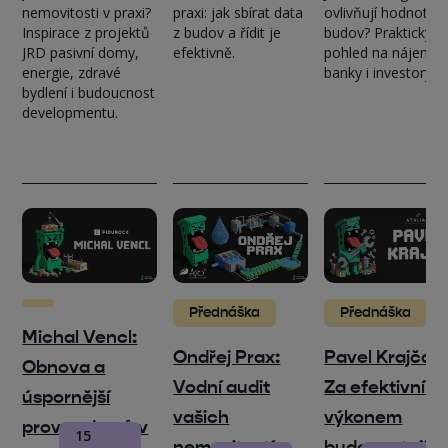
nemovitosti v praxi?
praxi: jak sbírat data
ovlivňují hodnotu
Inspirace z projektů
z budov a řídit je
budov? Praktický
JRD pasivní domy,
efektivně.
pohled na nájemce
energie, zdravé
banky i investory.
bydlení i budoucnost
developmentu.
Přednáška
Přednáška
Michal Vencl:
Ondřej Prax:
Pavel Krajča:
Obnova a
Vodní audit
Za efektivním
úspornější
vašich
výkonem
provoz domů v
15
nemovitostí
budovy stojí