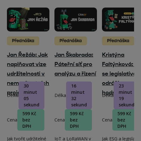
Přednáška
Přednáška
Přednáška
Jan Řežáb: Jak
Jan Škabrada:
Kristýna
naplňovat vize
Páteřní síť pro
Faltýnková: J
udržitelnosti v
analýzu a řízení
se legislativa
nemovitostních
odráží v
30
16
23
projektech
minut
minut
hodnotě budo
minut
Délka
Délka
Délka
05
32
19
sekund
sekund
sekund
599 Kč
599 Kč
599 Kč
Cena
bez
Cena
bez
Cena
bez
DPH
DPH
DPH
Jak tvořit udržitelné
IoT a LoRaWAN v
Jak ESG a legislativ