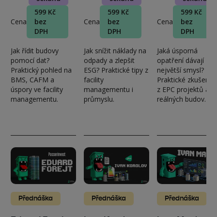
599 Kč
599 Kč
599 Kč
Cena
bez
Cena
bez
Cena
bez
DPH
DPH
DPH
Jak řídit budovy
Jak snížit náklady na
Jaká úsporná
pomocí dat?
odpady a zlepšit
opatření dávají
Praktický pohled na
ESG? Praktické tipy z
největší smysl?
BMS, CAFM a
facility
Praktické zkušenos
úspory ve facility
managementu i
z EPC projektů a
managementu.
průmyslu.
reálných budov.
Přednáška
Přednáška
Přednáška