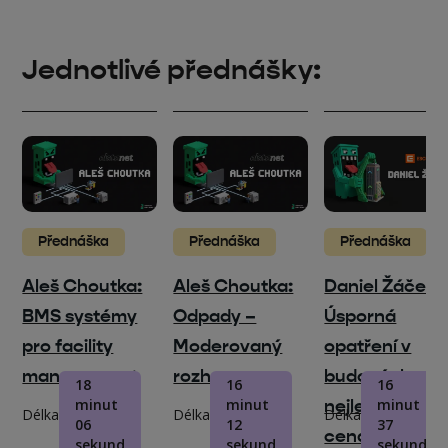
Jednotlivé přednášky:
Přednáška
Přednáška
Přednáška
Aleš Choutka:
Aleš Choutka:
Daniel Žáček:
BMS systémy
Odpady –
Úsporná
pro facility
Moderovaný
opatření v
management
rozhovor
budovách
18
16
16
minut
minut
nejlepší pomě
minut
Délka
Délka
Délka
06
12
37
cena/výkon?
sekund
sekund
sekund