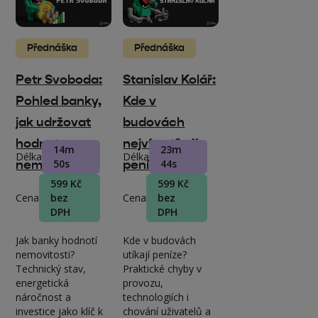
Přednáška
Přednáška
Petr Svoboda:
Stanislav Kolář:
Pohled banky,
Kde v
jak udržovat
budovách
hodnotu
nejvíc utíkají
14m
23m
Délka
Délka
nemovitostí
50s
peníze
44s
599 Kč
599 Kč
Cena
bez
Cena
bez
DPH
DPH
Jak banky hodnotí
Kde v budovách
nemovitosti?
utíkají peníze?
Technický stav,
Praktické chyby v
energetická
provozu,
náročnost a
technologiích i
investice jako klíč k
chování uživatelů a