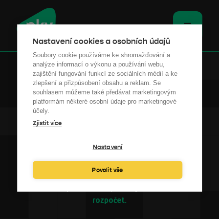
Nastavení cookies a osobních údajů
Soubory cookie používáme ke shromažďování a
analýze informací o výkonu a používání webu,
zajištění fungování funkcí ze sociálních médií a ke
zlepšení a přizpůsobení obsahu a reklam. Se
souhlasem můžeme také předávat marketingovým
platformám některé osobní údaje pro marketingové
účely.
Zjistit více
HUNGRY
BUILDINGS
Nastavení
Povolit vše
Konference pro každého, komu jeho budova
žere
rozpočet.