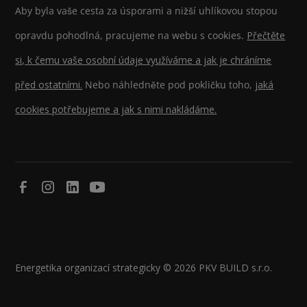
Aby byla vaše cesta za úsporami a nižší uhlíkovou stopou
opravdu pohodlná, pracujeme na webu s cookies.
Přečtěte
si, k čemu vaše osobní údaje využíváme a jak je chráníme
před ostatními.
Nebo náhledněte pod pokličku toho,
jaká
cookies potřebujeme a jak s nimi nakládáme.
Energetika organizací strategicky © 2026 PKV BUILD s.r.o.