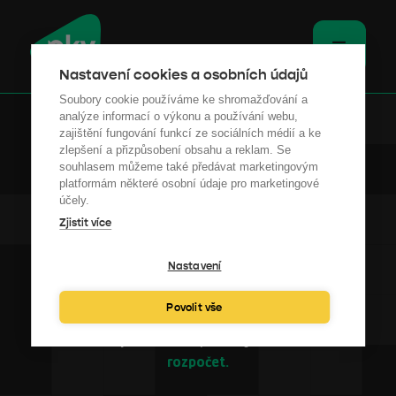
Nastavení cookies a osobních údajů
Soubory cookie používáme ke shromažďování a
analýze informací o výkonu a používání webu,
zajištění fungování funkcí ze sociálních médií a ke
zlepšení a přizpůsobení obsahu a reklam. Se
souhlasem můžeme také předávat marketingovým
platformám některé osobní údaje pro marketingové
účely.
Zjistit více
HUNGRY
BUILDINGS
Nastavení
Povolit vše
Konference pro každého, komu jeho budova
žere
rozpočet.