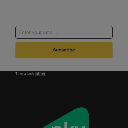
Sign up to watch PKV talks
Are you interested in how we work with your personal data?
hither
Take a look
.