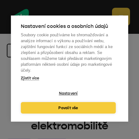
Nastavení cookies a osobních údajů
Soubory cookie používáme ke shromažďování a
analýze informací o výkonu a používání webu,
zajištění fungování funkcí ze sociálních médií a ke
Zpět na výběr
zlepšení a přizpůsobení obsahu a reklam. Se
souhlasem můžeme také předávat marketingovým
platformám některé osobní údaje pro marketingové
S Petrem Márou o
účely.
Zjistit více
změně,
Nastavení
technologických
Povolit vše
inovacích a
elektromobilitě