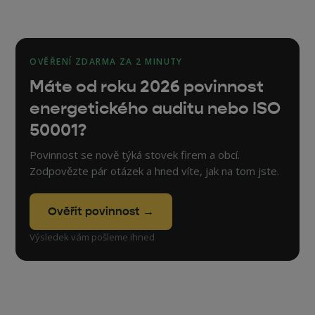
OVĚŘENÍ ZDARMA ZA 2 MINUTY
Máte od roku 2026 povinnost
energetického auditu nebo ISO
50001?
Povinnost se nově týká stovek firem a obcí.
Zodpovězte pár otázek a hned víte, jak na tom jste.
Ověřit povinnost →
Výsledek vám pošleme ihned