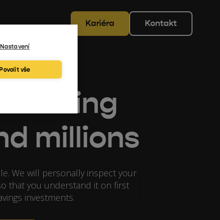
Kariéra
Kontakt
Nastavení
Povolit vše
re losing
d millions
le. We will personally inspect your
o that you understand it on first
savings investments.