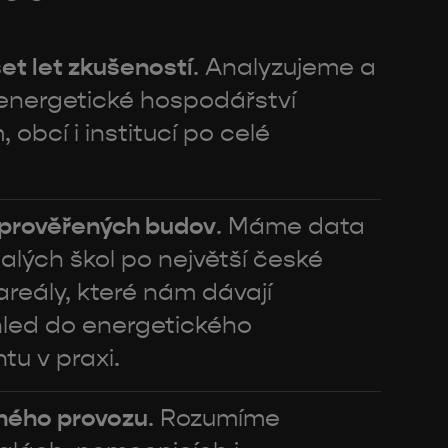
et let zkušeností
. Analyzujeme a
energetické hospodářství
, obcí i institucí po celé
 prověřených budov
. Máme data
alých škol po největší české
reály, které nám dávají
hled do energetického
u v praxi.
lného provozu
. Rozumíme