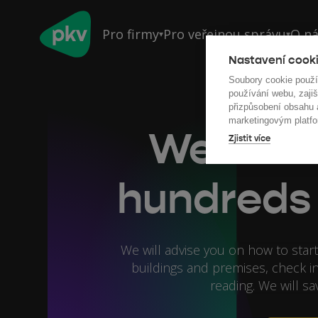
Pro firmy
Pro veřejnou správu
O n
▾
▾
Nastavení cooki
Soubory cookie použ
používání webu, zajiš
přizpůsobení obsahu
marketingovým platfo
We'll fi
Zjistit více
hundreds 
We will advise you on how to start
buildings and premises, check in
reading. We will sa