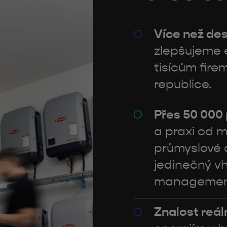
Více než des
zlepšujeme 
tisícům firem
republice.
Přes 50 000
a praxi od m
průmyslové a
jedinečný v
management
Znalost reá