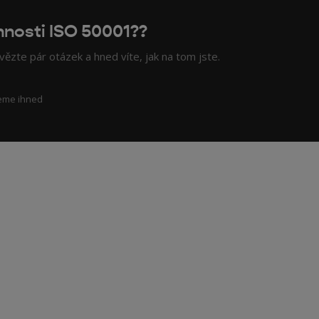
nnosti ISO 50001??
ězte pár otázek a hned víte, jak na tom jste.
eme ihned