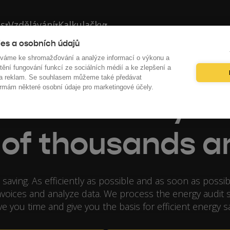
ás
Vzdělávání
Kalkulačky
▾
▾
▾
es a osobních údajů
íváme ke shromažďování a analýze informací o výkonu a
tění fungování funkcí ze sociálních médií a ke zlepšení a
 a reklam. Se souhlasem můžeme také předávat
rmám některé osobní údaje pro marketingové účely.
nd out where you'
of thousands an
 saving. As efficiently as possible and as soon as possib
voices and analyze data. We process the energy audit s
ve you time and give you the basis for efficient energy 