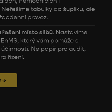
alách, nemocnicích i
 Neřešíme tabulky do šuplíku, ale
ždodenní provoz.
řešení místo slibů
. Nastavíme
 EnMS, který vám pomůže s
 účinností. Ne papír pro audit,
ro řízení.
n