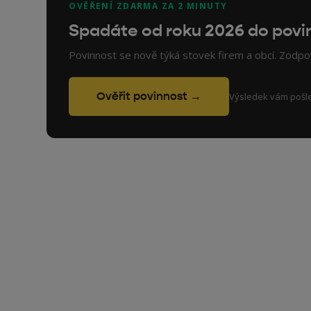
OVĚŘENÍ ZDARMA ZA 2 MINUTY
Spadáte od roku 2026 do povi
Povinnost se nově týká stovek firem a obcí. Zodpov
Ověřit povinnost →
Výsledek vám pošl