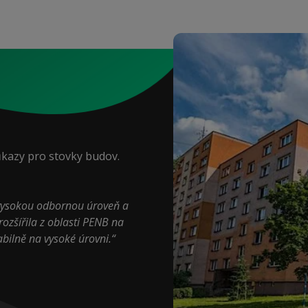
ůkazy pro stovky budov.
vysokou odbornou úroveň a
ozšířila z oblasti PENB na
abilně na vysoké úrovni.“