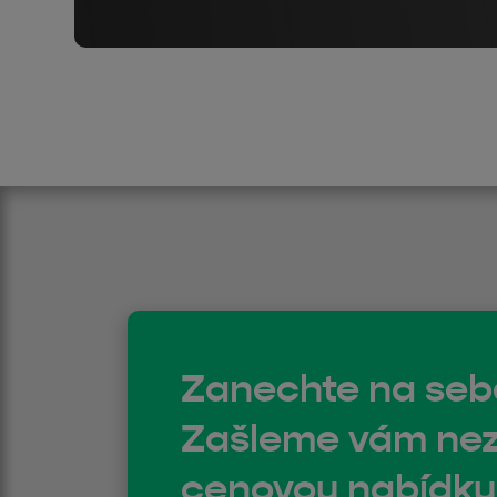
Zanechte na seb
Zašleme vám ne
cenovou nabídku