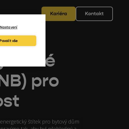
Kariéra
Kontakt
Nastavení
Povolit vše
getické
NB) pro
ost
 energetický štítek pro bytový dům
ipravíme tak, aby byl přehledný a