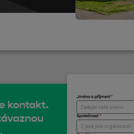
Jméno a příjmení
*
e kontakt.
závaznou
Společnost
*
.