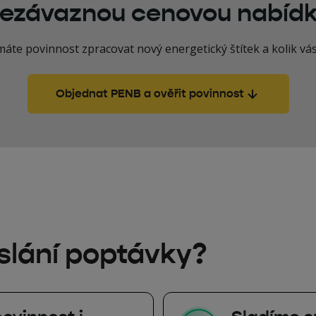
ezávaznou cenovou nabíd
 máte povinnost zpracovat nový energetický štítek a kolik vás
Objednat PENB a ověřit povinnost
slání poptávky?