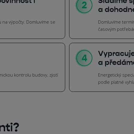
ovinnost i
Sladíme s
a dohodn
tu na výpočty. Domluvíme se
Domluvíme termín
časovým potřebá
Vypracuj
a předám
ickou kontrolu budovy, zjistí
Energetický speci
podle platné vyh
nti?