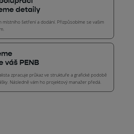
polupráci
eme detaily
 místního šetření a dodání. Přizpůsobíme se vašim
m.
eme
e váš PENB
alista zpracuje průkaz ve struktuře a grafické podobě
lášky. Následně vám ho projektový manažer předá.