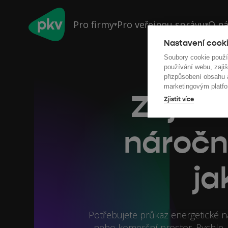
Pro firmy
Pro veřejnou správu
O n
▾
▾
Nastavení cooki
Soubory cookie použ
používání webu, zajiš
přizpůsobení obsahu
marketingovým platfo
Zajist
Zjistit více
náročn
ja
Potřebujete průkaz energetické ná
nebo komerční prostor. Rychle, s