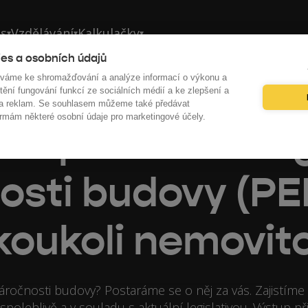
ás
Vzdělávání
Kalkulačky
▾
▾
▾
es a osobních údajů
íváme ke shromažďování a analýze informací o výkonu a
tění fungování funkcí ze sociálních médií a ke zlepšení a
 a reklam. Se souhlasem můžeme také předávat
rmám některé osobní údaje pro marketingové účely.
íme průkaz ener
osti budovy (PE
koukoli nemovit
ročnosti budovy? Postaráme se o něj za vás. Zajistíme
polehlivě a v souladu s aktuální legislativou. Výstup př