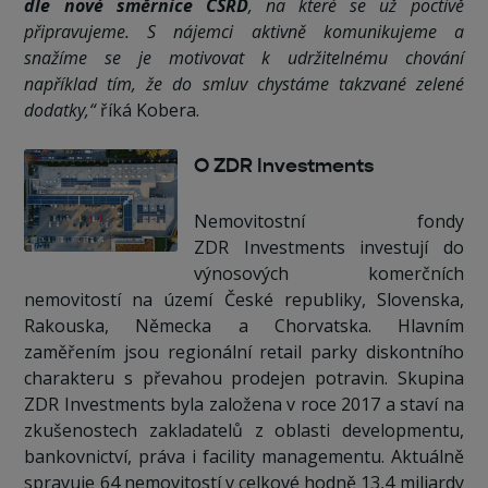
dle nové směrnice CSRD
, na které se už poctivě
připravujeme. S nájemci aktivně komunikujeme a
snažíme se je motivovat k udržitelnému chování
například tím, že do smluv chystáme takzvané zelené
dodatky,“
říká Kobera.
O ZDR Investments
Nemovitostní fondy
ZDR Investments investují do
výnosových komerčních
nemovitostí na území České republiky, Slovenska,
Rakouska, Německa a Chorvatska. Hlavním
zaměřením jsou regionální retail parky diskontního
charakteru s převahou prodejen potravin. Skupina
ZDR Investments byla založena v roce 2017 a staví na
zkušenostech zakladatelů z oblasti developmentu,
bankovnictví, práva i facility managementu. Aktuálně
spravuje 64 nemovitostí v celkové hodně 13,4 miliardy