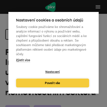
Nastavení cookies a osobních údajů
Soubory cookie používáme ke shromažďování a
analýze informací o výkonu a používání webu,
Zpět na všechny články
zajištění fungování funkcí ze sociálních médií a ke
zlepšení a přizpůsobení obsahu a reklam. Se
souhlasem můžeme také předávat marketingovým
Fotovoltaika ZDR
platformám některé osobní údaje pro marketingové
účely.
Investments: Krok k
Zjistit více
udržitelné a
Nastavení
výnosné budoucnosti v
Povolit vše
nemovitostním sektoru