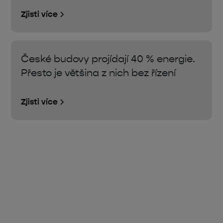
Zjisti více
České budovy projídají 40 % energie.
Přesto je většina z nich bez řízení
Zjisti více
Úsporná opatření, dotace,
ekologie nebo technologie