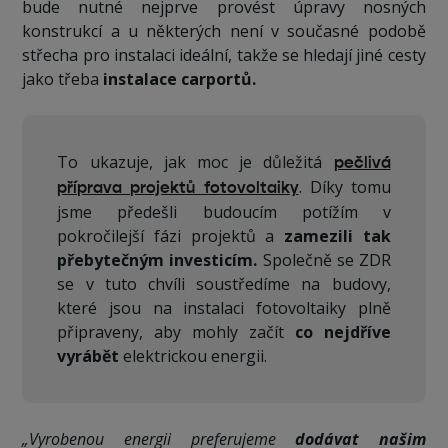
bude nutné nejprve provést úpravy nosných
konstrukcí a u některých není v současné podobě
střecha pro instalaci ideální, takže se hledají jiné cesty
jako třeba
instalace carportů.
To ukazuje, jak moc je důležitá
pečlivá
. Díky tomu
příprava projektů fotovoltaiky
jsme předešli budoucím potížím v
pokročilejší fázi projektů a
zamezili tak
přebytečným investicím.
Společně se ZDR
se v tuto chvíli soustředíme na budovy,
které jsou na instalaci fotovoltaiky plně
připraveny, aby mohly začít
co nejdříve
vyrábět
elektrickou energii.
„Vyrobenou energii preferujeme
dodávat našim