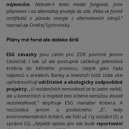
nájemcům.
Nebude-li tento model fungovat, jsme
připraveni i na alternativy prodeje do sítě, třeba ve formě
certifikátů o původu energie z alternativních zdrojů,“
naznačuje Ondřej Sychrovský.
Plány má fond ale daleko širší
ESG závazky
jsou zatím pro ZDR povinné jenom
částečně. I tak už ale postupně začleňují jednotlivá
kritéria do běžného provozu, stejně jako řada
nájemců v areálech. Banky a investoři totiž stále více
upřednostňují
udržitelné a ekologicky zodpovědné
projekty.
„U rezidenčních nemovitostí se to zatím neřeší,
ale u komerčních si majitelé tato kritéria nemůžou dovolit
nezohledňovat,“
doplňuje ESG manažer Kobera. A
nezůstává jenom u pověstného „E“, tedy
environmentálních kritérií, ale řeší už i ty sociální (S) a
správní (G).
„Největší výzvou pro nás bude
reportování