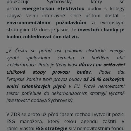
poukazuje Sychrovský, který se
proto
energetickou efektivitou
budov s kolegy
zabývá velmi intenzivně. Chce přitom dostát i
environmentálním požadavkům
a evropským
strategiím. Už dnes je jasné, že
investoři i banky je
budou zohledňovat čím dál víc.
„V Česku se pořád asi polovina elektrické energie
vyrábí spalováním černého a hnědého uhlí
v elektrárnách. Proto je třeba klást
důraz i na
snižování
provozu budov.
Podle dat
uhlíkové stopy
Evropské komise tvoří provoz budov
až 28 % celkových
emisí skleníkových plynů
v EU. Právě nemovitostní
sektor potřebuje do dekarbonizačních strategií výrazně
investovat,“
dodává Sychrovský.
V ZDR se proto už před časem rozhodli vytvořit pozici
ESG manažera, který celou agendu zaštítí. V
rámci vlastní
ESG strategie
si v nemovitostním fondu