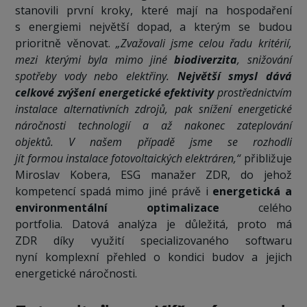
stanovili první kroky, které mají na hospodaření
s energiemi největší dopad, a kterým se budou
prioritně věnovat.
„Zvažovali jsme celou řadu kritérií,
mezi kterými byla mimo jiné
biodiverzita
, snižování
spotřeby vody nebo elektřiny.
Největší smysl dává
celkové zvýšení energetické efektivity
prostřednictvím
instalace alternativních zdrojů, pak snížení energetické
náročnosti technologií a až nakonec zateplování
objektů. V našem případě jsme se rozhodli
jít formou instalace fotovoltaických elektráren,“
přibližuje
Miroslav Kobera, ESG manažer ZDR, do jehož
kompetencí spadá mimo jiné právě i
energetická a
environmentální optimalizace
celého
portfolia. Datová analýza je důležitá, proto má
ZDR díky využití specializovaného softwaru
nyní komplexní přehled o kondici budov a jejich
energetické náročnosti.