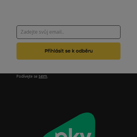
na jednom místě
Zajímá vás, jak pracujeme s vašimi osobními údaji?
sem
Podívejte se
.