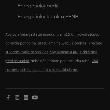
Energetický audit
Energetický štítek a PENB
Aby byla vaše cesta za úsporami a nižší uhlíkovou stopou
opravdu pohodlná, pracujeme na webu s cookies.
Přečtěte
si, k čemu vaše osobní údaje využíváme a jak je chráníme
před ostatními.
Nebo náhledněte pod pokličku toho,
jaká
cookies potřebujeme a jak s nimi nakládáme.