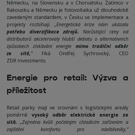
Německu, na Slovensku a v Chorvatsku. Zatímco v
Rakousku a Německu je fotovoltaika už dlouhodobě
zavedeným standardem, v Česku se implementace a
projekty rozbíhají.
„Energetická krize nám ukázala
potřebu diverzifikace zdrojů.
Narůstající ceny od
distributorů akcelerovaly hlubší debatu o alternativních
způsobech získávání energie
mimo tradiční odběr
ze sítě,
“
říká Ondřej Sychrovský, CEO
ZDR Investments.
Energie pro retail: Výzva a
příležitost
Retail parky mají ve srovnání s logistickými areály
poměrně
vysoký odběr elektrické energie ze
sítě.
„Zejména kvůli početným chladicím zařízením a
zajištění komfortu pro návštěvníky,“