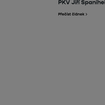
PKV Jiří Španihe
Přečíst článek