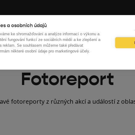
unicipalities
About Us
Education
Kalkulačky
es a osobních údajů
íváme ke shromažďování a analýze informací o výkonu a
tění fungování funkcí ze sociálních médií a ke zlepšení a
 a reklam. Se souhlasem můžeme také předávat
rmám některé osobní údaje pro marketingové účely.
Fotoreport
vé fotoreporty z různých akcí a událostí z oblas