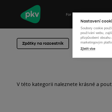
For companies
For m
Nastavení cooki
Soubory cookie použ
používání webu, zajiš
přizpůsobení obsahu
marketingovým platfo
Zpátky na rozcestník
Zjistit více
V této kategorii naleznete krásné a pouta