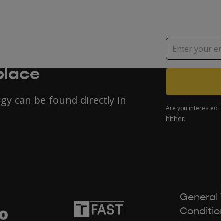
s, ecology or
place
y can be found directly in
Are you interested 
hither
.
General
Conditio