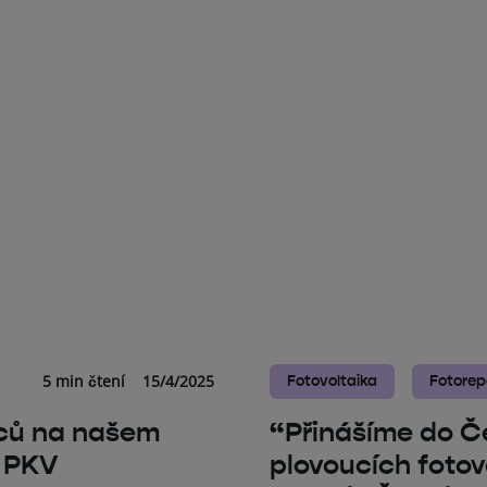
5 min čtení
15/4/2025
Fotovoltaika
Fotorep
mců na našem
“Přinášíme do Č
o PKV
plovoucích fotovo