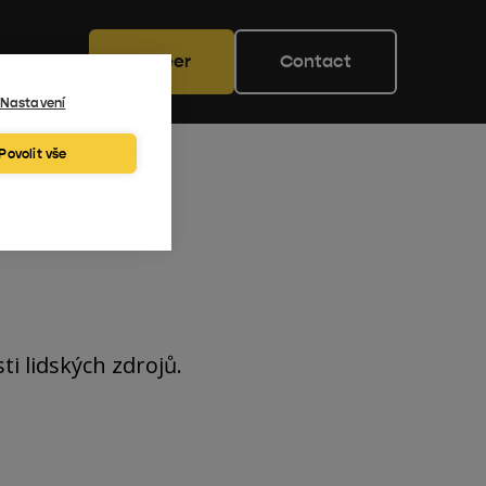
Career
Contact
Nastavení
Povolit vše
ti lidských zdrojů.