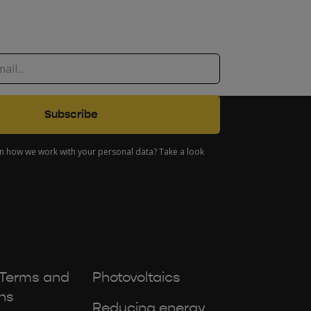
in how we work with your personal data? Take a look
 Terms and
Photovoltaics
ns
Reducing energy