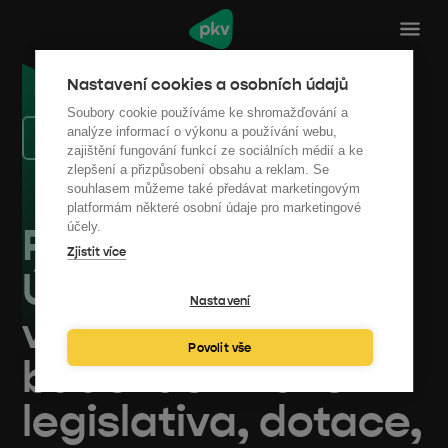
Nastavení cookies a osobních údajů
Soubory cookie používáme ke shromažďování a
analýze informací o výkonu a používání webu,
Zpět na výpis akcí
zajištění fungování funkcí ze sociálních médií a ke
zlepšení a přizpůsobení obsahu a reklam. Se
souhlasem můžeme také předávat marketingovým
platformám některé osobní údaje pro marketingové
PKV Webinář:
účely.
Zjistit více
Úspory ve
Nastavení
veřejných
Povolit vše
budovách 2025 -
legislativa, dotace,