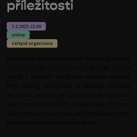
příležitosti
5.2.2025 22:00
online
Veřejné organizace
Energetická náročnost veřejných budov stojí města a
obce statisíce až miliony korun ročně. Konec plýtvání
energií v budovách má přinést evropská směrnice
EPBD (Energy Performance of Buildings Directive).
Na našem webináři vás připravíme na legislativní
změny, které přináší EPBD, ukážeme vám, jak z nich
udělat výhodu pro vaši obec, jak optimalizovat správu
budov a využít k tomu dostupné dotace.