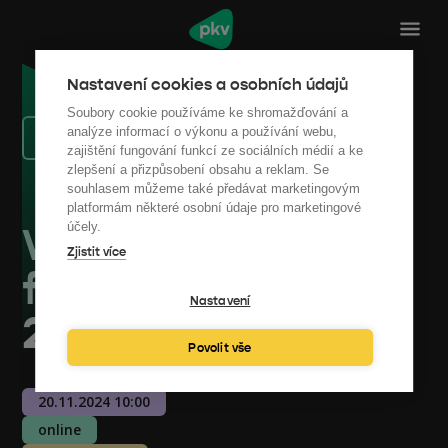
Nastavení cookies a osobních údajů
Soubory cookie používáme ke shromažďování a
analýze informací o výkonu a používání webu,
Zpět na výpis akcí
zajištění fungování funkcí ze sociálních médií a ke
zlepšení a přizpůsobení obsahu a reklam. Se
souhlasem můžeme také předávat marketingovým
platformám některé osobní údaje pro marketingové
Webinář: Obecní
účely.
Zjistit více
fotovoltaika v roce
Nastavení
2025
Povolit vše
20.11.2024 10:00
online