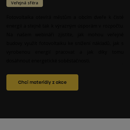
Veřejná sféra
Fotovoltaika otevírá městům a obcím dveře k čisté
energii a stejně tak k výrazným úsporám v rozpočtu.
Na našem webináři zjistíte, jak mohou veřejné
budovy využít fotovoltaiku ke snížení nákladů, jak s
vyrobenou energií pracovat a jak díky tomu
dosáhnout energetické soběstačnosti.
Chci materiály z akce