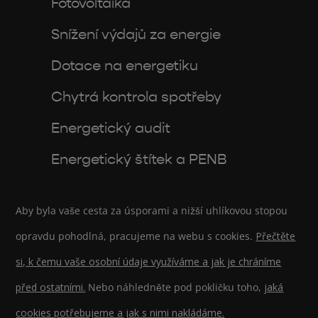
Fotovoltaika
Snížení výdajů za energie
Dotace na energetiku
Chytrá kontrola spotřeby
Energetický audit
Energetický štítek a PENB
Aby byla vaše cesta za úsporami a nižší uhlíkovou stopou
opravdu pohodlná, pracujeme na webu s cookies.
Přečtěte
si, k čemu vaše osobní údaje využíváme a jak je chráníme
před ostatními.
Nebo náhledněte pod pokličku toho,
jaká
cookies potřebujeme a jak s nimi nakládáme.