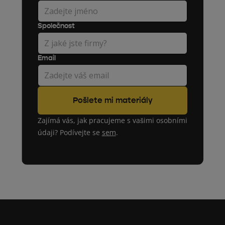
Společnost
Email
Zajímá vás, jak pracujeme s vašimi osobními
údaji? Podívejte se
sem
.