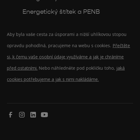
Energetický štítek a PENB
Aby byla vaše cesta za úsporami a nižší uhlíkovou stopou
opravdu pohodlná, pracujeme na webu s cookies.
Přečtěte
si, k čemu vaše osobní údaje využíváme a jak je chráníme
před ostatními.
Nebo náhledněte pod pokličku toho,
jaká
cookies potřebujeme a jak s nimi nakládáme.