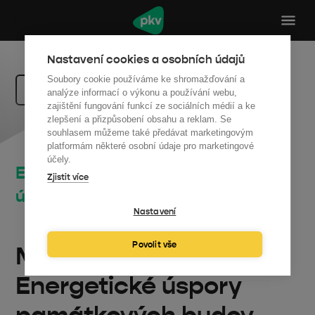
Nastavení cookies a osobních údajů
Soubory cookie používáme ke shromažďování a
Zpět na dotace
analýze informací o výkonu a používání webu,
zajištění fungování funkcí ze sociálních médií a ke
zlepšení a přizpůsobení obsahu a reklam. Se
souhlasem můžeme také předávat marketingovým
platformám některé osobní údaje pro marketingové
účely.
ENERGov 1/2025 – Energetické
Zjistit více
úspory památkových budov
Nastavení
Příjem žádostí otevřen
Povolit vše
Modernizační fond -
Energetické úspory