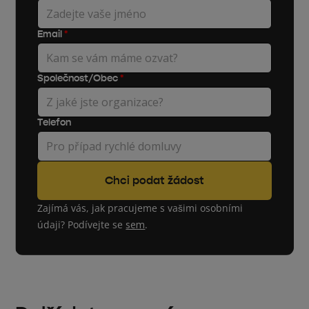
Email
*
Společnost/Obec
*
Telefon
Zajímá vás, jak pracujeme s vašimi osobními
údaji? Podívejte se
sem
.