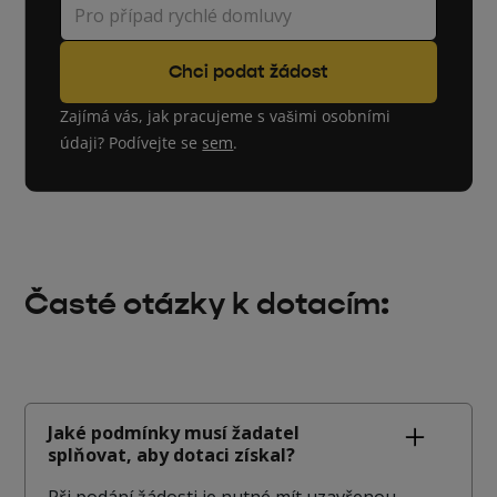
Zajímá vás, jak pracujeme s vašimi osobními
údaji? Podívejte se
sem
.
Časté otázky k dotacím:
Jaké podmínky musí žadatel
splňovat, aby dotaci získal?
Při podání žádosti je nutné mít uzavřenou