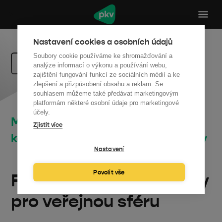
Nastavení cookies a osobních údajů
Soubory cookie používáme ke shromažďování a
Zpět na dotace
analýze informací o výkonu a používání webu,
zajištění fungování funkcí ze sociálních médií a ke
zlepšení a přizpůsobení obsahu a reklam. Se
souhlasem můžeme také předávat marketingovým
platformám některé osobní údaje pro marketingové
účely.
Modernizační fond | Komunální a
Zjistit více
komunitní fotovoltaické elektrárny
Nastavení
Příjem žádostí je v plném proudu
Povolit vše
Fotovoltaické elektrárny
pro veřejnou sféru