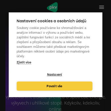
Nastavení cookies a osobních údajů
Převeďte svou
Soubory cookie používáme ke shromažďování a
energetiku do digitální
analýze informací o výkonu a používání webu,
zajištění fungování funkcí ze sociálních médií a ke
podoby
zlepšení a přizpůsobení obsahu a reklam. Se
souhlasem můžeme také předávat marketingovým
platformám některé osobní údaje pro marketingové
účely.
Máme skvělého pomocníka pro celou oblast
Zjistit více
udržitelnosti a energetického managementu.
Přeneseme vaše energetická data do našeho
Nastavení
řešení Enmon. A vy ušetříte výdaje za energie,
spočítáte svoje emise a budete pohodlně
Povolit vše
reportovat ESG. Vyhnete se nezvykle vysokým
vyúčtováním, získáte přehled o spotřebě energie,
výkyvech i uhlíkové stopě. Kdykoliv, kdekoliv,
online.