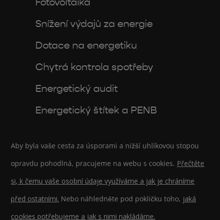
Fotovoltaika
Snížení výdajů za energie
Dotace na energetiku
Chytrá kontrola spotřeby
Energetický audit
Energetický štítek a PENB
Aby byla vaše cesta za úsporami a nižší uhlíkovou stopou
opravdu pohodlná, pracujeme na webu s cookies.
Přečtěte
si, k čemu vaše osobní údaje využíváme a jak je chráníme
před ostatními.
Nebo náhledněte pod pokličku toho,
jaká
cookies potřebujeme a jak s nimi nakládáme.