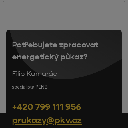
Potřebujete zpracovat
energetický půkaz?
Filip Kamarád
specialista PENB
+420 799 111 956
prukazy@pkv.cz