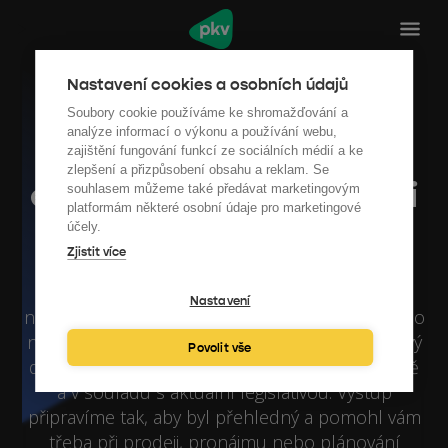
Nastavení cookies a osobních údajů
PENB Nymburk:
Soubory cookie používáme ke shromažďování a
analýze informací o výkonu a používání webu,
Zpracujeme průkaz
zajištění fungování funkcí ze sociálních médií a ke
zlepšení a přizpůsobení obsahu a reklam. Se
energetické náročnosti
souhlasem můžeme také předávat marketingovým
platformám některé osobní údaje pro marketingové
vaší budovy
účely.
Zjistit více
Potřebujete zpracovat průkaz energetické
Nastavení
náročnosti budovy v Nymburce ? Postaráme se o
něj za vás. Zajistíme energetický štítek pro bytový
Povolit vše
dům nebo komerční prostor. Rychle, spolehlivě
a v souladu s aktuální legislativou. Výstup
připravíme tak, aby byl přehledný a pomohl vám
třeba při prodeji, pronájmu nebo plánování