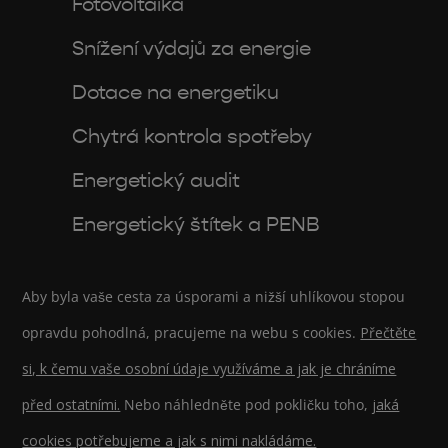
Fotovoltaika
Snížení výdajů za energie
Dotace na energetiku
Chytrá kontrola spotřeby
Energetický audit
Energetický štítek a PENB
Aby byla vaše cesta za úsporami a nižší uhlíkovou stopou
opravdu pohodlná, pracujeme na webu s cookies.
Přečtěte
si, k čemu vaše osobní údaje využíváme a jak je chráníme
před ostatními.
Nebo náhledněte pod pokličku toho,
jaká
cookies potřebujeme a jak s nimi nakládáme.