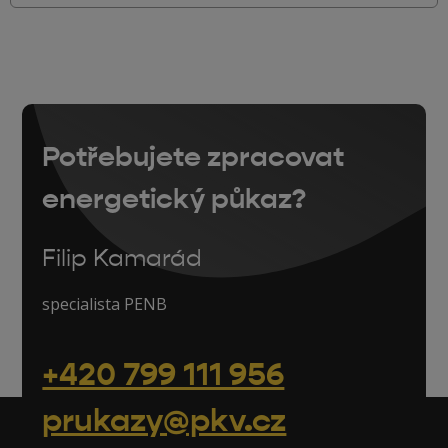
Potřebujete zpracovat
energetický půkaz?
Filip Kamarád
specialista PENB
+420 799 111 956
prukazy@pkv.cz