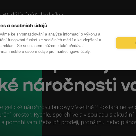
ás
Vzdělávání
Kalkulačky
▾
▾
▾
es a osobních údajů
íváme ke shromažďování a analýze informací o výkonu a
tění fungování funkcí ze sociálních médií a ke zlepšení a
 a reklam. Se souhlasem můžeme také předávat
rmám některé osobní údaje pro marketingové účely.
etín: Zpracujem
ké náročnosti v
rgetické náročnosti budovy v Vsetíně ? Postaráme se o 
ní prostor. Rychle, spolehlivě a v souladu s aktuální le
 a pomohl vám třeba při prodeji, pronájmu nebo pláno