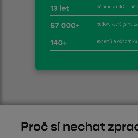
13 let
děláme z udržitelné 
57 000+
budov, které jsme za
140+
expertů a odborníků 
Proč si nechat zpr