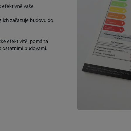
 efektivně vaše
giích zařazuje budovu do
.
cké efektivitě, pomáhá
s ostatními budovami.