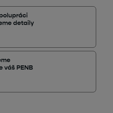
polupráci
eme detaily
eme
e váš PENB