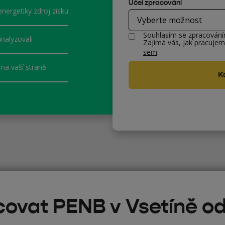
Účel zpracování
energetiky zdroj zisku
Souhlasím se zpracován
nalyzovali
Zajímá vás, jak pracujem
sem
.
na vaší straně
acovat PENB v Vsetíně o