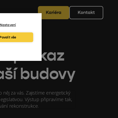
Kariéra
Kontakt
Nastavení
Povolit vše
e průkaz
aší budovy
něj za vás. Zajistíme energetický
gislativou. Výstup připravíme tak,
vání rekonstrukce.