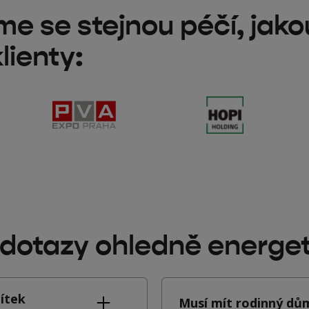
 se stejnou péčí, jako
lienty:
dotazy ohledně energe
títek
Musí mít rodinný d