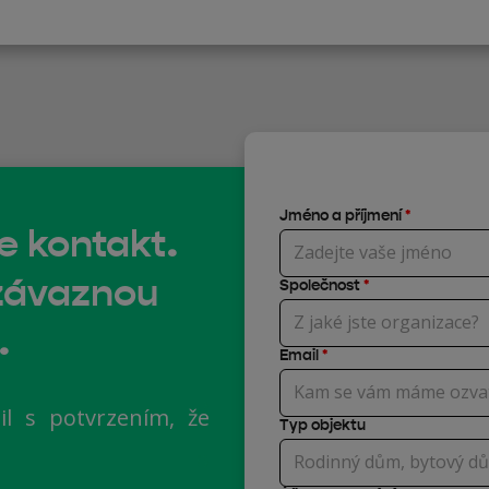
Jméno a příjmení
*
e kontakt.
závaznou
Společnost
*
.
Email
*
il s potvrzením, že
Typ objektu