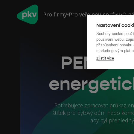
Pro firmy
Pro veřejnou správu
O n
▾
▾
Nastavení cooki
Soubory cookie použ
používání webu, zajiš
přizpůsobení obsahu
marketingovým platfo
PENB Vs
Zjistit více
energetic
Potřebujete zpracovat průkaz ene
štítek pro bytový dům nebo komerč
aby byl přehledný