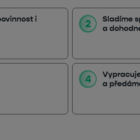
ovinnost i
Sladíme s
a dohodn
Vypracuj
a předám