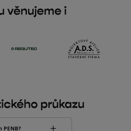
u věnujeme i
tického průkazu
ům PENB?