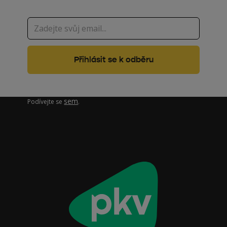
Zajímá vás, jak pracujeme s vašimi osobními údaji?
sem
Podívejte se
.