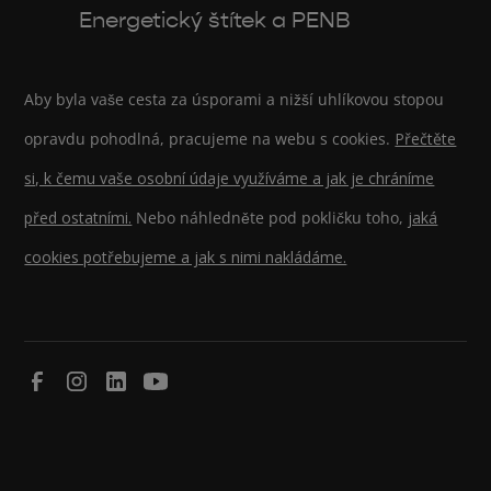
Energetický štítek a PENB
Aby byla vaše cesta za úsporami a nižší uhlíkovou stopou
opravdu pohodlná, pracujeme na webu s cookies.
Přečtěte
si, k čemu vaše osobní údaje využíváme a jak je chráníme
před ostatními.
Nebo náhledněte pod pokličku toho,
jaká
cookies potřebujeme a jak s nimi nakládáme.