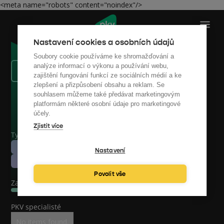
<meta name="robots" content="noindex"/>
Nastavení cookies a osobních údajů
Soubory cookie používáme ke shromažďování a
analýze informací o výkonu a používání webu,
Zpět na reference
zajištění fungování funkcí ze sociálních médií a ke
zlepšení a přizpůsobení obsahu a reklam. Se
souhlasem můžeme také předávat marketingovým
platformám některé osobní údaje pro marketingové
účely.
Zjistit více
Typ zakázky
Energetický štítek a PENB
Nastavení
Obec
Povolit vše
Začátek spolupráce
PKV specialisté
No items found.