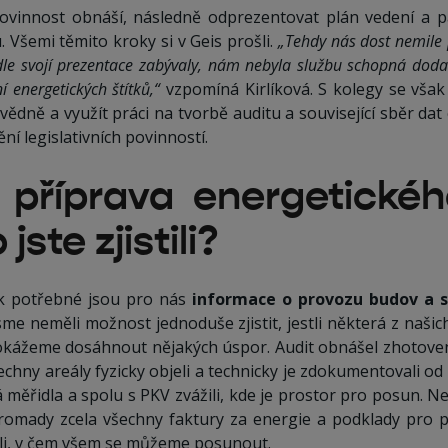
povinnost obnáší, následně odprezentovat plán vedení a p
 Všemi těmito kroky si v Geis prošli.
„Tehdy nás dost nemile 
dle svojí prezentace zabývaly, nám nebyla službu schopná doda
 energetických štítků,“
vzpomíná Kirlíková. S kolegy se však 
ně a využít práci na tvorbě auditu a související sběr dat c
ní legislativních povinností.
příprava energetickéh
jste zjistili?
ak potřebné jsou pro nás
informace o provozu budov a s
sme neměli možnost jednoduše zjistit, jestli některá z naš
okážeme dosáhnout nějakých úspor. Audit obnášel zhotoven
chny areály fyzicky objeli a technicky je zdokumentovali od
 měřidla a spolu s PKV zvážili, kde je prostor pro posun. N
romady zcela všechny faktury za energie a podklady pro p
li, v čem všem se můžeme posunout.