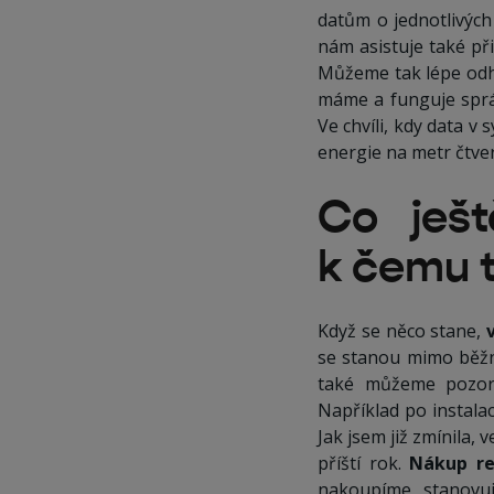
datům o jednotlivých 
nám asistuje také př
Můžeme tak lépe odha
máme a funguje sprá
Ve chvíli, kdy data v
energie na metr čtvere
Co ješ
k čemu t
Když se něco stane,
se stanou mimo běžn
také můžeme pozo
Například po instala
Jak jsem již zmínila,
příští rok.
Nákup re
nakoupíme, stanovu