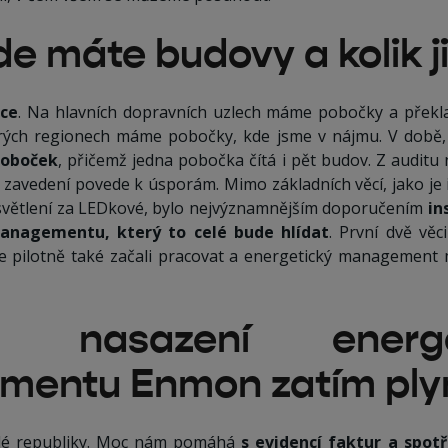
e máte budovy a kolik ji
ice
. Na hlavních dopravních uzlech máme pobočky a překl
terých regionech máme pobočky, kde jsme v nájmu. V době, 
poboček
, přičemž jedna pobočka čítá i pět budov. Z auditu
hž zavedení povede k úsporám. Mimo základních věcí, jako je
světlení za LEDkové, bylo nejvýznamnějším doporučením
in
anagementu, který to celé bude hlídat
. První dvě vě
me pilotně také začali pracovat a energetický management
nasazení energet
entu Enmon zatím ply
lé republiky. Moc nám pomáhá
s evidencí faktur a spot