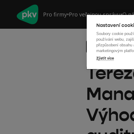
Pro firmy
Pro veřejnou správu
O n
▾
▾
Nastavení cooki
Soubory cookie použ
používání webu, zajiš
přizpůsobení obsahu
Zpět na všechny 
marketingovým platfo
Zjistit více
Terez
Manag
Výho