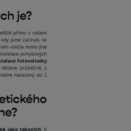
ch je?
adiště přímo v našem
kdy jsme začínali, se
 nám vzešla mimo jiné
 instalace pohybových
stalace fotovoltaiky
ci děláme průběžně, s
 máme nasazený asi 2
ického
ne?
řeb jako takových
. K