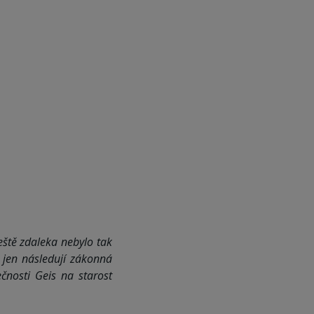
eště zdaleka nebylo tak
 jen následují zákonná
čnosti Geis na starost