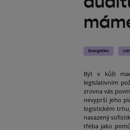
audit
máme
Energetika
Udr
Být v kůži ma
legislativním p
zrovna vás povinn
nevyprší jeho pl
logistickém trhu
nasazený sofisti
třeba jako pomů