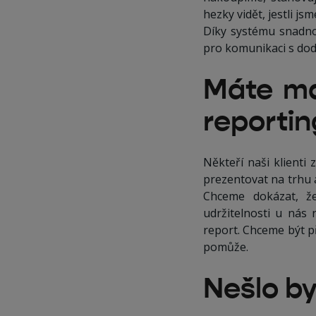
hezky vidět, jestli jsm
Díky systému snadno 
pro komunikaci s doda
Máte ma
reportin
Někteří naši klienti
prezentovat na trhu 
Chceme dokázat, ž
udržitelnosti u nás r
report. Chceme být p
pomůže.
Nešlo by