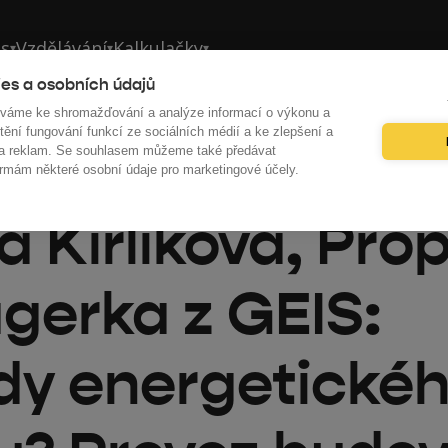
ás
Vzdělávání
Kalkulačky
▾
▾
▾
es a osobních údajů
íváme ke shromažďování a analýze informací o výkonu a
tění fungování funkcí ze sociálních médií a ke zlepšení a
 a reklam. Se souhlasem můžeme také předávat
články
rmám některé osobní údaje pro marketingové účely.
a Kirlíkova, Pro
erka z GEIS:
dy energetické