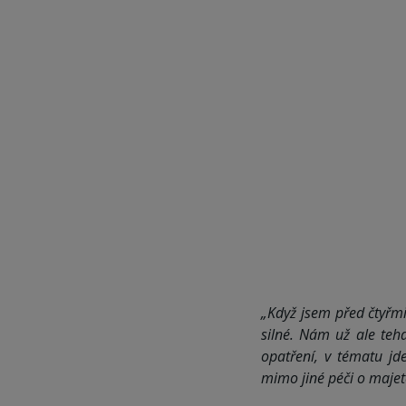
„Když jsem před čtyřmi
silné. Nám už ale teh
opatření, v tématu j
mimo jiné péči o majet