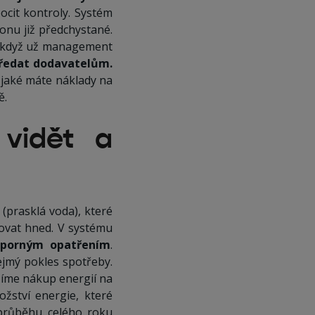
pocit kontroly. Systém
onu již předchystané.
, když už management
předat dodavatelům.
jaké máte náklady na
ě.
vidět a
 (prasklá voda), které
ovat hned. V systému
sporným opatřením
.
ejmý pokles spotřeby.
ešíme nákup energií na
ožství energie, které
průběhu celého roku