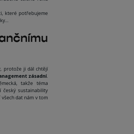
ti, které potřebujeme
lky…
nančnímu
y
, protože ji dál chtějí
management zásadní
.
ěmecká, takže téma
í český sustainability
í všech dat nám v tom