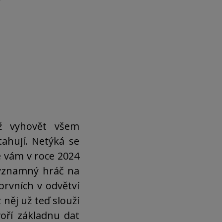
v
ž vyhovět všem
ahují. Netýká se
že vám v roce 2024
 významný hráč na
prvních v odvětví
něj už teď slouží
oří základnu dat