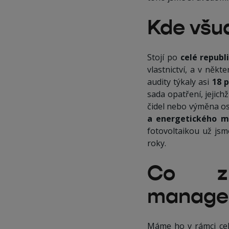
Kde všud
Stojí po
celé republ
vlastnictví, a v něk
audity týkaly asi
18 
sada opatření, jejic
čidel nebo výměna o
a energetického m
fotovoltaikou už js
roky.
Co z 
managem
Máme ho v rámci ce