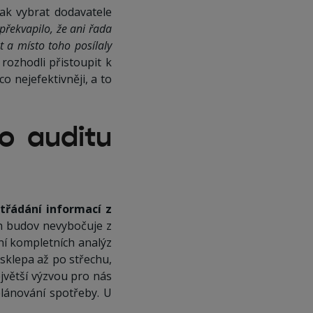
ak vybrat dodavatele
překvapilo, že ani řada
t a místo toho posílaly
rozhodli přistoupit k
o nejefektivněji, a to
o auditu
třádání informací z
ich budov nevybočuje z
í kompletních analýz
 sklepa až po střechu,
ejvětší výzvou pro nás
lánování spotřeby. U