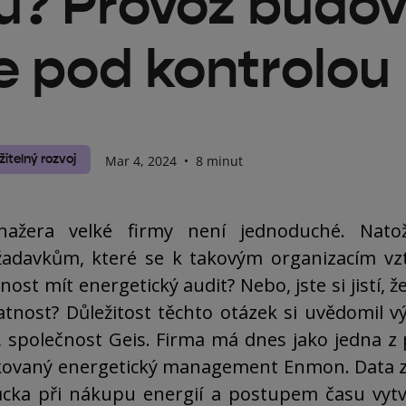
u? Provoz budo
 pod kontrolou
žitelný rozvoj
Mar 4, 2024
•
8 minut
nažera velké firmy není jednoduché. Nato
ožadavkům, které se k takovým organizacím vzt
ost mít energetický audit? Nebo, jste si jistí, 
atnost? Důležitost těchto otázek si uvědomil
, společnost Geis. Firma má dnes jako jedna z 
kovaný energetický management Enmon. Data z 
cka při nákupu energií a postupem času vytv