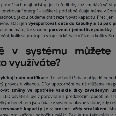
pobočkách mají přístup jejich ředitelé, což jim dává větší 
i tendrování energií – veškeré potřebné údaje máme v Enm
dnout, jakou budeme chtít rezervovat kapacitu. Přeci jen
vně, stačí jen
vyexportovat data do tabulky a tu pak 
 systému máte, lze snadno
porovnat i jednotlivé pobočky
– 
ční, kolik se protopilo v logistické hale v Plzni a kolik v Brn
tě v systému můžete 
o využíváte?
vybíhají nám notifikace
. To se hodí třeba v případě nehod
ý provoz o víkendu. Díky upozornění na ně můžeme reag
rovat
změny ve spotřebě vzniklé díky zavedeným ú
ci LED osvětlení byl v porovnání s předchozími obdobími zř
 velkým benefitem jsou údaje v systému hlavně v době, kdy ř
zervované kapacity je v prosinci vždy strašákem
. Mn
jeme pro každou pobočku zvlášť. Pak je na fakturách v 