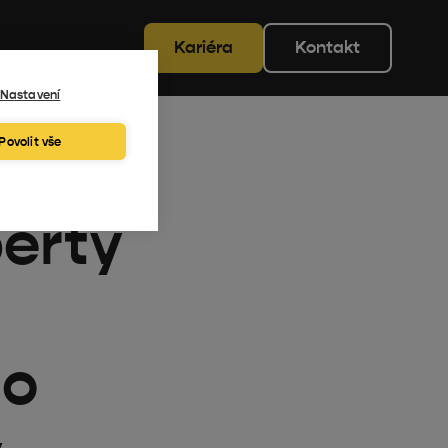
Kariéra
Kontakt
Nastavení
Povolit vše
perty
ho