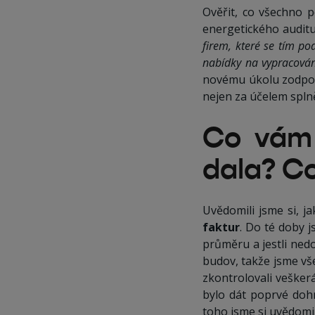
Ověřit, co všechno 
energetického auditu.
firem, které se tím po
nabídky na vypracování
novému úkolu zodpověd
nejen za účelem splně
Co vám 
dala? Co 
Uvědomili jsme si, j
faktur
. Do té doby j
průměru a jestli ned
budov, takže jsme vše
zkontrolovali veškerá
bylo dát poprvé doh
toho jsme si uvědomi