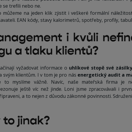
e se trefili nebo ne.
můžeme na jeden klik zjistit i veškeré formální náležitos
vateli. EAN kódy, stavy kalorimetrů, spotřeby, profily, tabu
nagement i kvůli nefi
gu a tlaku klientů?
 začínají vyžadovat informace o
uhlíkové stopě své zásilk
a svým klientům. I v tom je pro nás
energetický audit a 
e to myslíme vážně. Navíc, naše mateřská firma je n
ezonuje ještě víc než jinde. Loni jsme zpracovávali i prvn
řipraveni, a to nejen z důvodu zákonné povinnosti. Sdružen
 to jinak?