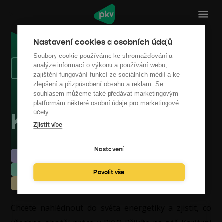
Nastavení cookies a osobních údajů
Soubory cookie používáme ke shromažďování a
analýze informací o výkonu a používání webu,
Back to Events Listing
zajištění fungování funkcí ze sociálních médií a ke
zlepšení a přizpůsobení obsahu a reklam. Se
souhlasem můžeme také předávat marketingovým
platformám některé osobní údaje pro marketingové
Kariérní den v PKV
účely.
Zjistit více
Nastavení
26.3.2026 11:00
Kanceláře PKV, Budova I, Dornych 27
Povolit vše
Zájemci o práci/PKV
Chcete nahlédnout do světa energetiky a zjistit, co