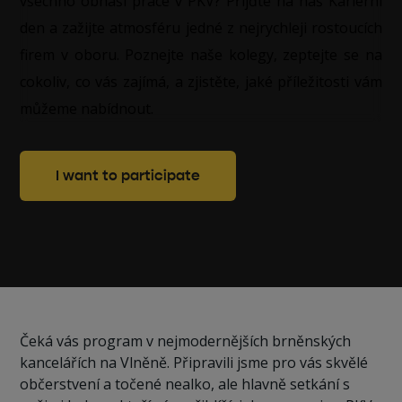
všechno obnáší práce v PKV? Přijďte na náš Kariérní
den a zažijte atmosféru jedné z nejrychleji rostoucích
firem v oboru. Poznejte naše kolegy, zeptejte se na
cokoliv, co vás zajímá, a zjistěte, jaké příležitosti vám
můžeme nabídnout.
I want to participate
Čeká vás program v nejmodernějších brněnských
kancelářích na Vlněně. Připravili jsme pro vás skvělé
občerstvení a točené nealko, ale hlavně setkání s