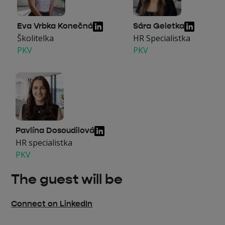
Eva Vrbka Konečná
Sára Geletka
Školitelka
HR Specialistka
PKV
PKV
Pavlína Dosoudilová
HR specialistka
PKV
The guest will be
Connect on LinkedIn