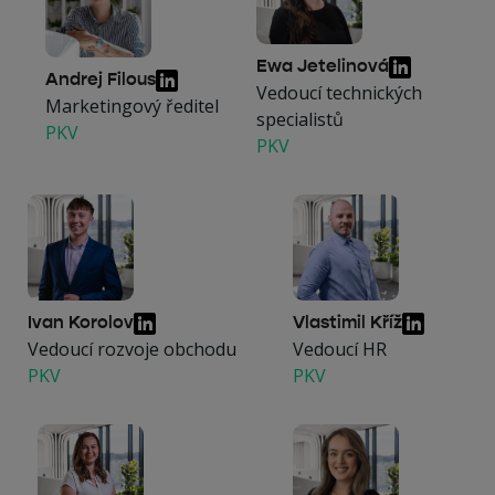
Ewa Jetelinová
Andrej Filous
Vedoucí technických
Marketingový ředitel
specialistů
PKV
PKV
Ivan Korolov
Vlastimil Kříž
Vedoucí rozvoje obchodu
Vedoucí HR
PKV
PKV