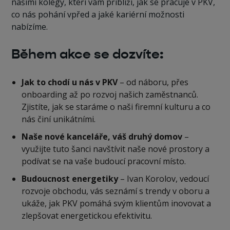
našimi kolegy, kteří vám přiblíží, jak se pracuje v PKV,
co nás pohání vpřed a jaké kariérní možnosti
nabízíme.
Během akce se dozvíte:
Jak to chodí u nás v PKV
– od náboru, přes
onboarding až po rozvoj našich zaměstnanců.
Zjistíte, jak se staráme o naši firemní kulturu a co
nás činí unikátními.
Naše nové kanceláře, váš druhý domov
–
využijte tuto šanci navštívit naše nové prostory a
podívat se na vaše budoucí pracovní místo.
Budoucnost energetiky
– Ivan Korolov, vedoucí
rozvoje obchodu, vás seznámí s trendy v oboru a
ukáže, jak PKV pomáhá svým klientům inovovat a
zlepšovat energetickou efektivitu.