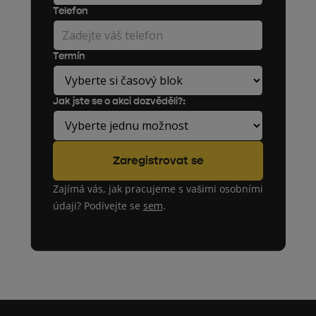
Telefon
Termín
Jak jste se o akci dozvěděli?:
Zajímá vás, jak pracujeme s vašimi osobními
údaji? Podívejte se
sem
.