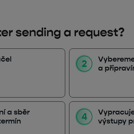
er sending a request?
účel
Vybereme 
a připrav
ní a sběr
Vypracuj
termín
výstupy p