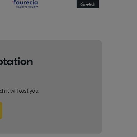
otation
 it will cost you.