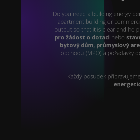
Do you need a building energy perf
apartment building or commercial
output so that it is clear and hel
pro žádost o dotaci
nebo
stav
bytový dům, průmyslový areá
obchodu (MPO) a požadavky do
Každý posudek připravujeme t
energetic