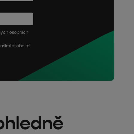
mých osobních
vašimi osobními
ohledně