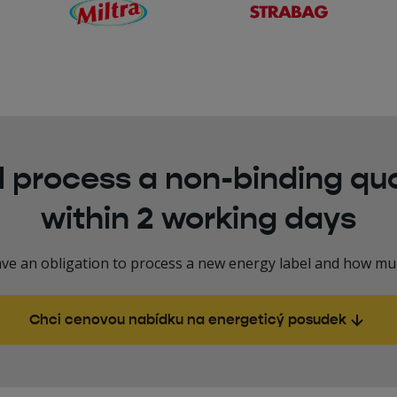
l process a non-binding qu
within 2 working days
ave an obligation to process a new energy label and how much
Chci cenovou nabídku na energeticý posudek