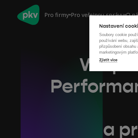
Pro firmy
Pro veřejnou správu
O n
▾
▾
Nastavení cooki
Soubory cookie použ
používání webu, zajiš
přizpůsobení obsahu
marketingovým platfo
We pro
Zjistit více
Performan
a pr