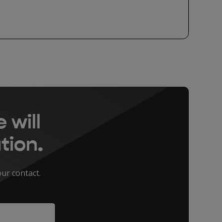
 will
tion.
our contact.