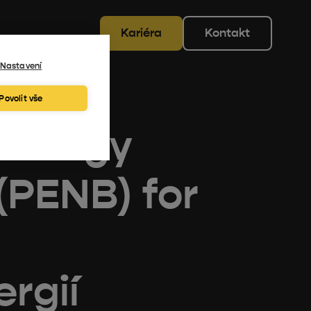
Kariéra
Kontakt
Nastavení
Povolit vše
 Energy
(PENB) for
ergií