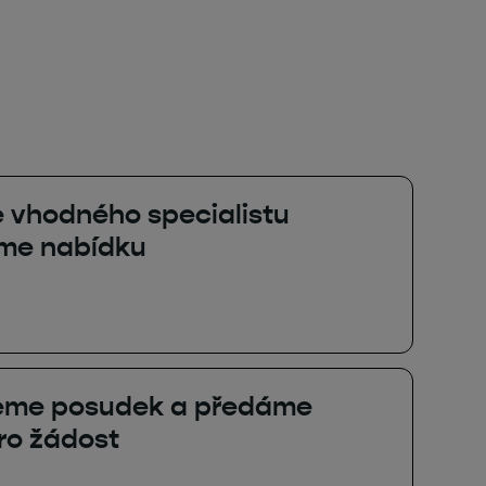
vhodného specialistu
íme nabídku
eme posudek a předáme
ro žádost