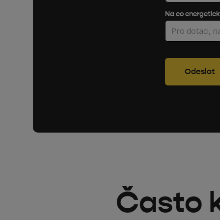
Na co energetic
Často 