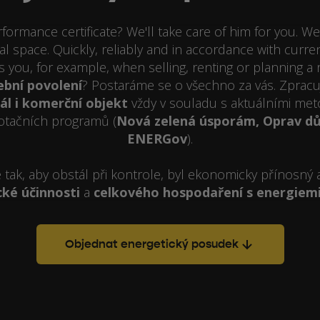
ormance certificate? We'll take care of him for you. We 
 space. Quickly, reliably and in accordance with current
ps you, for example, when selling, renting or planning a 
ební povolení
? Postaráme se o všechno za vás. Zpra
l i komerční objekt
vždy v souladu s aktuálními met
tačních programů (
Nová zelená úsporám, Oprav dů
ENERGov
).
ak, aby obstál při kontrole, byl ekonomicky přínosný 
ké účinnosti
a
celkového hospodaření s energiem
Objednat energetický posudek