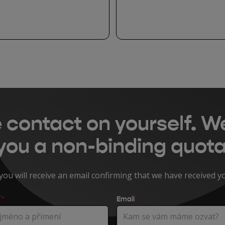
 contact on yourself. We
you a non-binding quota
you will receive an email confirming that we have received y
í
*
Email
*