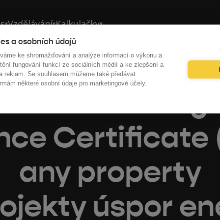
ás
Vzdělávání
Kalkulačky
▾
▾
▾
es a osobních údajů
íváme ke shromažďování a analýze informací o výkonu a
tění fungování funkcí ze sociálních médií a ke zlepšení a
 a reklam. Se souhlasem můžeme také předávat
rmám některé osobní údaje pro marketingové účely.
vide a Building
ce Certificate 
any property
ojekty úspor en