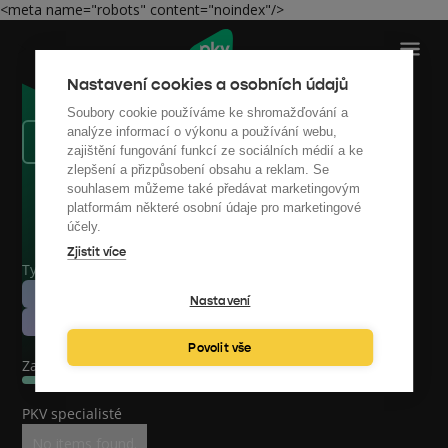
<meta name="robots" content="noindex"/>
Nastavení cookies a osobních údajů
Soubory cookie používáme ke shromažďování a
analýze informací o výkonu a používání webu,
Zpět na reference
zajištění fungování funkcí ze sociálních médií a ke
zlepšení a přizpůsobení obsahu a reklam. Se
souhlasem můžeme také předávat marketingovým
platformám některé osobní údaje pro marketingové
účely.
Zjistit více
Typ zakázky
Energetický audit
Nastavení
Energetický štítek a PENB
Povolit vše
Začátek spolupráce
PKV specialisté
No items found.