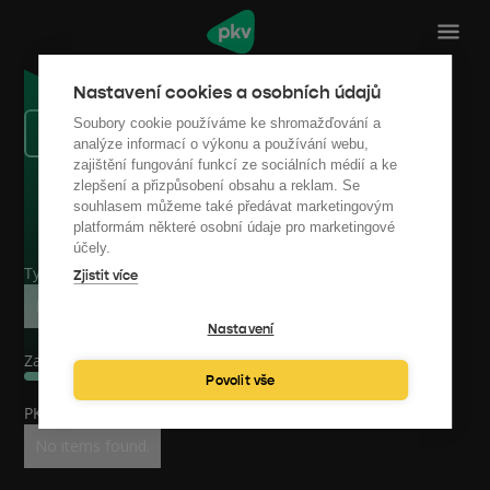
Nastavení cookies a osobních údajů
Soubory cookie používáme ke shromažďování a
Zpět na reference
analýze informací o výkonu a používání webu,
zajištění fungování funkcí ze sociálních médií a ke
zlepšení a přizpůsobení obsahu a reklam. Se
souhlasem můžeme také předávat marketingovým
platformám některé osobní údaje pro marketingové
účely.
Typ zakázky
Zjistit více
No items found.
Nastavení
Začátek spolupráce
Povolit vše
PKV specialisté
No items found.