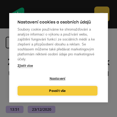
Nastavení cookies a osobních údajů
Soubory cookie používáme ke shromažďování a
analýze informací o výkonu a používání webu,
zajištění fungování funkcí ze sociálních médií a ke
Zpět na výběr
zlepšení a přizpůsobení obsahu a reklam. Se
souhlasem můžeme také předávat marketingovým
platformám některé osobní údaje pro marketingové
Ze studentského bytu k
účely.
Zjistit více
udržitelné energetice a
Nastavení
obratu v desítkách
Povolit vše
milionů korun
13:51
23/12/2020