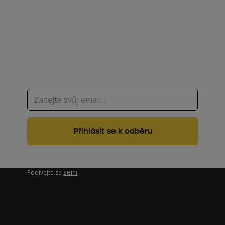
Zaregistrujte se ke
sledování PKV talks
Zajímá vás, jak pracujeme s vašimi osobními údaji?
sem
Podívejte se
.