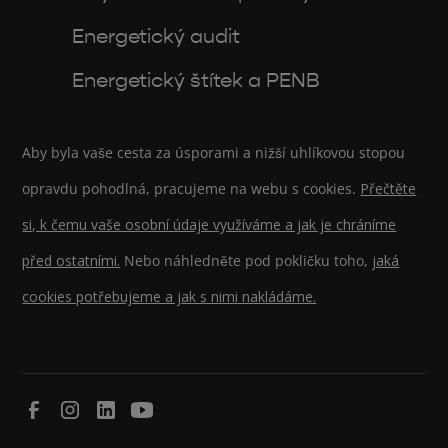
Energetický audit
Energetický štítek a PENB
Aby byla vaše cesta za úsporami a nižší uhlíkovou stopou
opravdu pohodlná, pracujeme na webu s cookies.
Přečtěte
si, k čemu vaše osobní údaje využíváme a jak je chráníme
před ostatními.
Nebo náhledněte pod pokličku toho,
jaká
cookies potřebujeme a jak s nimi nakládáme.