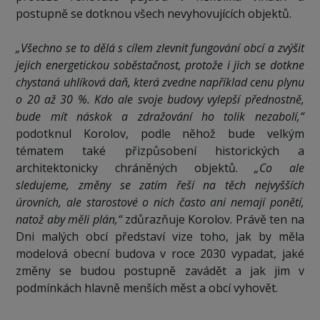
postupně se dotknou všech nevyhovujících objektů.
„Všechno se to dělá s cílem zlevnit fungování obcí a zvýšit
jejich energetickou soběstačnost, protože i jich se dotkne
chystaná uhlíková daň, která zvedne například cenu plynu
o 20 až 30 %. Kdo ale svoje budovy vylepší přednostně,
bude mít náskok a zdražování ho tolik nezabolí,“
podotknul Korolov, podle něhož bude velkým
tématem také přizpůsobení historických a
architektonicky chráněných objektů.
„Co ale
sledujeme, změny se zatím řeší na těch nejvyšších
úrovních, ale starostové o nich často ani nemají ponětí,
natož aby měli plán,“
zdůrazňuje Korolov. Právě ten na
Dni malých obcí představí vize toho, jak by měla
modelová obecní budova v roce 2030 vypadat, jaké
změny se budou postupně zavádět a jak jim v
podmínkách hlavně menších měst a obcí vyhovět.