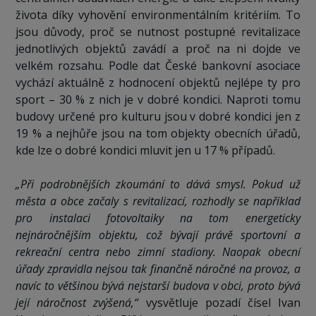
života díky vyhovění environmentálním kritériím. To
jsou důvody, proč se nutnost postupné revitalizace
jednotlivých objektů zavádí a proč na ni dojde ve
velkém rozsahu. Podle dat České bankovní asociace
vychází aktuálně z hodnocení objektů nejlépe ty pro
sport – 30 % z nich je v dobré kondici. Naproti tomu
budovy určené pro kulturu jsou v dobré kondici jen z
19 % a nejhůře jsou na tom objekty obecních úřadů,
kde lze o dobré kondici mluvit jen u 17 % případů.
„Při podrobnějších zkoumání to dává smysl. Pokud už
města a obce začaly s revitalizací, rozhodly se například
pro instalaci fotovoltaiky na tom energeticky
nejnáročnějším objektu, což bývají právě sportovní a
rekreační centra nebo zimní stadiony. Naopak obecní
úřady zpravidla nejsou tak finančně náročné na provoz, a
navíc to většinou bývá nejstarší budova v obci, proto bývá
její náročnost zvýšená,“
vysvětluje pozadí čísel Ivan