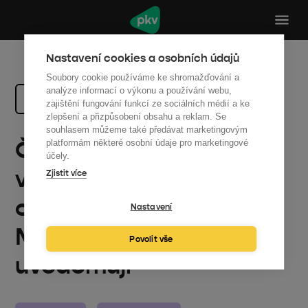
Nastavení cookies a osobních údajů
Soubory cookie používáme ke shromažďování a
analýze informací o výkonu a používání webu,
Zpět na všechny články
zajištění fungování funkcí ze sociálních médií a ke
zlepšení a přizpůsobení obsahu a reklam. Se
souhlasem můžeme také předávat marketingovým
Česko čeká mohutná
platformám některé osobní údaje pro marketingové
účely.
vlna revitalizací
Zjistit více
obecních budov.
Nastavení
Málokde si to ale
Povolit vše
uvědomují