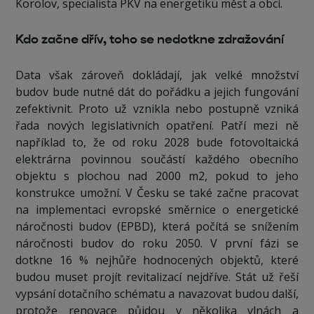
Korolov, specialista PKV na energetiku měst a obcí.
Kdo začne dřív, toho se nedotkne zdražování
Data však zároveň dokládají, jak velké množství
budov bude nutné dát do pořádku a jejich fungování
zefektivnit. Proto už vznikla nebo postupně vzniká
řada nových legislativních opatření. Patří mezi ně
například to, že od roku 2028 bude fotovoltaická
elektrárna povinnou součástí každého obecního
objektu s plochou nad 2000 m2, pokud to jeho
konstrukce umožní. V Česku se také začne pracovat
na implementaci evropské směrnice o energetické
náročnosti budov (EPBD), která počítá se snížením
náročnosti budov do roku 2050. V první fázi se
dotkne 16 % nejhůře hodnocených objektů, které
budou muset projít revitalizací nejdříve. Stát už řeší
vypsání dotačního schématu a navazovat budou další,
protože renovace půjdou v několika vlnách a