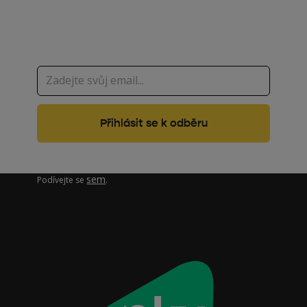
na jednom místě
Zajímá vás, jak pracujeme s vašimi osobními údaji?
sem
Podívejte se
.