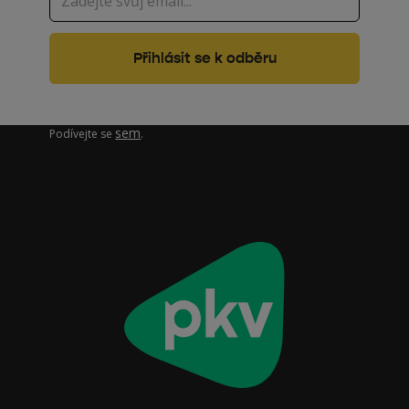
Zajímá vás, jak pracujeme s vašimi osobními údaji?
sem
Podívejte se
.