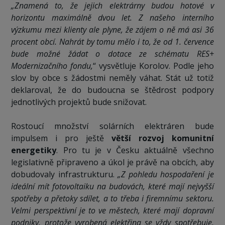
„Znamená to, že jejich elektrárny budou hotové v
horizontu maximálně dvou let. Z našeho interního
výzkumu mezi klienty ale plyne, že zájem o ně má asi 36
procent obcí. Nahrát by tomu mělo i to, že od 1. července
bude možné žádat o dotace ze schématu RES+
Modernizačního fondu,
“ vysvětluje Korolov. Podle jeho
slov by obce s žádostmi neměly váhat. Stát už totiž
deklaroval, že do budoucna se štědrost podpory
jednotlivých projektů bude snižovat.
Rostoucí množství solárních elektráren bude
impulsem i pro ještě
větší rozvoj komunitní
energetiky
. Pro tu je v Česku aktuálně všechno
legislativně připraveno a úkol je právě na obcích, aby
dobudovaly infrastrukturu.
„Z pohledu hospodaření je
ideální mít fotovoltaiku na budovách, které mají nejvyšší
spotřeby a přetoky sdílet, a to třeba i firemnímu sektoru.
Velmi perspektivní je to ve městech, které mají dopravní
podniky, protože vyrobená elektřina se vždy spotřebuje,