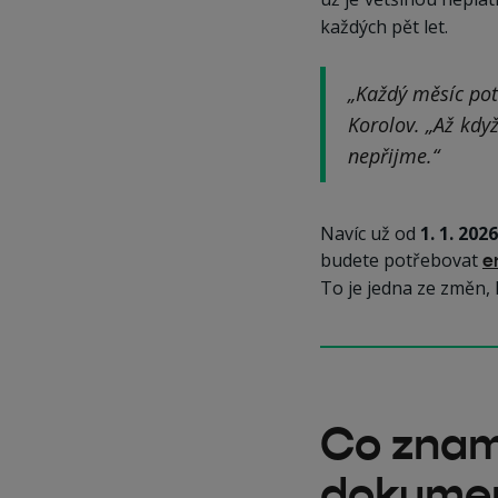
každých pět let.
„Každý měsíc pot
Korolov. „Až když
nepřijme.“
Navíc už od
1. 1. 2026
budete potřebovat
e
To je jedna ze změn, 
Co zname
dokume