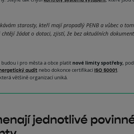
kávám starosty, kteří mají propadlý PENB a vůbec o tom 
 chtějí žádat o dotaci, zjistí, že bez aktuálních dokumen
budou i pro města a obce platit
nové limity spotřeby,
podl
nebo dokonce certifikaci
.
nergetický audit
ISO 50001
která většině organizací uniká.
nají jednotlivé povinn
nty