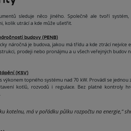
mentů sleduje něco jiného. Společně ale tvoří systém, 
, kolik utrácí a kde může ušetřit.
náročnosti budovy (PENB)
cky náročná je budova, jakou má třídu a kde ztrácí nejvíce e
strukci, prodeji nebo pronájmu a u všech veřejných budov n
tápění (KSV)
s výkonem topného systému nad 70 kW. Provádí se jednou za
tavení kotlů, rozvodů i regulace. Bez platné kontroly hr
.
u kotelnu, má v pořádku půlku rozpočtu na energie,“ sh