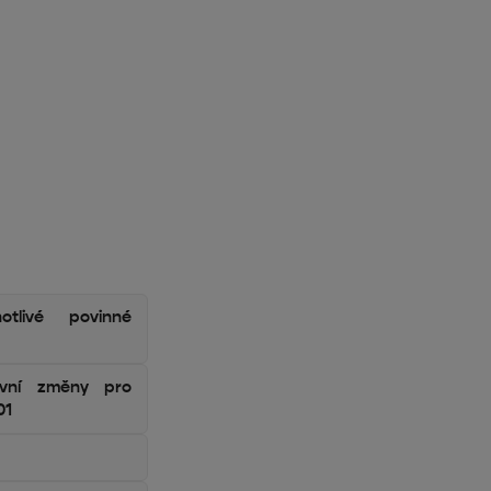
tlivé povinné
tivní změny pro
01