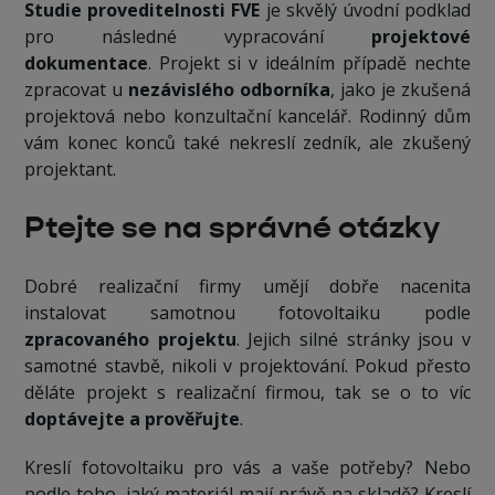
Studie proveditelnosti FVE
je skvělý úvodní podklad
pro následné vypracování
projektové
dokumentace
. Projekt si v ideálním případě nechte
zpracovat u
nezávislého odborníka
, jako je zkušená
projektová nebo konzultační kancelář. Rodinný dům
vám konec konců také nekreslí zedník, ale zkušený
projektant.
Ptejte se na správné otázky
Dobré realizační firmy umějí dobře nacenita
instalovat samotnou fotovoltaiku podle
zpracovaného projektu
. Jejich silné stránky jsou v
samotné stavbě, nikoli v projektování. Pokud přesto
děláte projekt s realizační firmou, tak se o to víc
doptávejte a prověřujte
.
Kreslí fotovoltaiku pro vás a vaše potřeby? Nebo
podle toho, jaký materiál mají právě na skladě? Kreslí