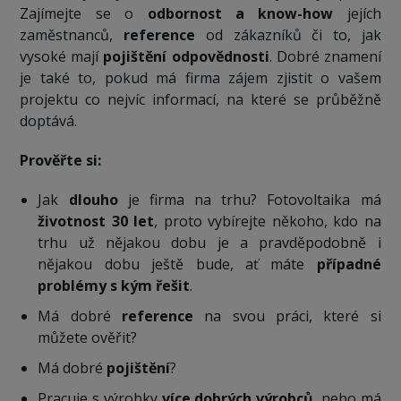
Zajímejte se o
odbornost a know-how
jejích
zaměstnanců,
reference
od zákazníků či to, jak
vysoké mají
pojištění odpovědnosti
. Dobré znamení
je také to, pokud má firma zájem zjistit o vašem
projektu co nejvíc informací, na které se průběžně
doptává.
Prověřte si:
Jak
dlouho
je firma na trhu? Fotovoltaika má
životnost 30 let
, proto vybírejte někoho, kdo na
trhu už nějakou dobu je a pravděpodobně i
nějakou dobu ještě bude, ať máte
případné
problémy s kým řešit
.
Má dobré
reference
na svou práci, které si
můžete ověřit?
Má dobré
pojištění
?
Pracuje s výrobky
více dobrých výrobců
, nebo má