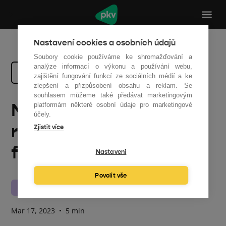
Nastavení cookies a osobních údajů
Soubory cookie používáme ke shromažďování a
analýze informací o výkonu a používání webu,
Zpět na všechny články
zajištění fungování funkcí ze sociálních médií a ke
zlepšení a přizpůsobení obsahu a reklam. Se
souhlasem můžeme také předávat marketingovým
Nepodceňte výběr
platformám některé osobní údaje pro marketingové
účely.
realizační firmy na
Zjistit více
fotovoltaiku
Nastavení
Povolit vše
Fotovoltaika
Mar 17, 2023
•
5 min