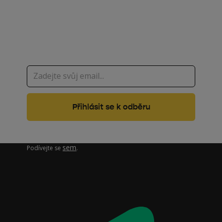
ekologie nebo technologie
na jednom místě
Zajímá vás, jak pracujeme s vašimi osobními údaji?
sem
Podívejte se
.