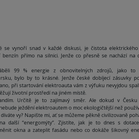
é se vynoří snad v každé diskusi, je čistota elektrickéh
 benzín přímo na silnici. Jenže co přesně se nachází na 
ěli 99 % energie z obnovitelných zdrojů, jako to d
rsku, bylo by to krásné. Jenže české dobíjecí zásuvky po
ano, při startování elektroauta vám z výfuku nevyjdou spal
ěžují životní prostředí na jiném místě.
 fandím. Určitě je to zajímavý směr. Ale dokud v Čes
nebude ježdění elektroautem o moc ekologičtější než použí
 díváte vy? Napište mi, ať se můžeme pěkně civilizovaně poh
a další “energomýty”. Zjistíte, jak je to dnes s dota
yměnit okna a zateplit fasádu nebo co dokáže šikovný ene