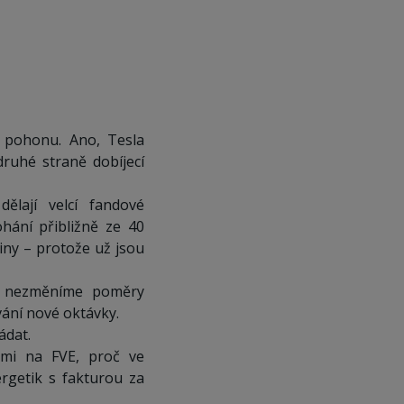
o pohonu. Ano, Tesla
druhé straně dobíjecí
ělají velcí fandové
hání přibližně ze 40
iny – protože už jsou
ku nezměníme poměry
vání nové oktávky.
ádat.
cemi na FVE, proč ve
rgetik s fakturou za