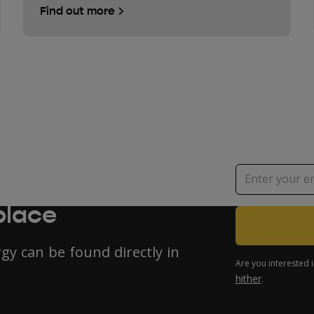
Find out more
s, ecology or
place
y can be found directly in
Are you interested 
hither
.