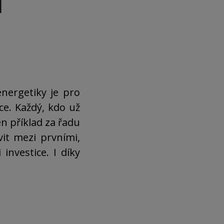
a
nergetiky je pro
ce. Každý, kdo už
en příklad za řadu
vit mezi prvními,
investice. I díky