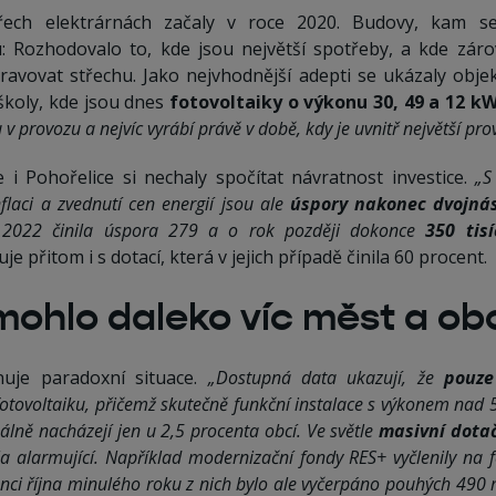
řech elektrárnách začaly v roce 2020. Budovy, kam se 
: Rozhodovalo to, kde jsou největší spotřeby, a kde zár
avovat střechu. Jako nejvhodnější adepti se ukázaly obje
školy, kde jsou dnes
fotovoltaiky o výkonu 30, 49 a 12 k
u v provozu a nejvíc vyrábí právě v době, kdy je uvnitř největší pro
e i Pohořelice si nechaly spočítat návratnost investice.
„S
flaci a zvednutí cen energií jsou ale
úspory nakonec dvojnás
 2022 činila úspora 279 a o rok později dokonce
350 tis
je přitom i s dotací, která v jejich případě činila 60 procent.
 mohlo daleko víc měst a ob
uje paradoxní situace.
„Dostupná data ukazují, že
pouze
fotovoltaiku, přičemž skutečně funkční instalace s výkonem nad
uálně nacházejí jen u 2,5 procenta obcí. Ve světle
masivní dota
ísla alarmující. Například modernizační fondy RES+ vyčlenily na
onci října minulého roku z nich bylo ale vyčerpáno pouhých 490