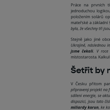
Práce na prvních t
jednoduchou logikou
položením solárů opr
mateřské a základní 
byla, že všechny tři jso
Stejně jako jiné obc
Ukrajině, následnou in
jsme čekali
. V roce
místostarosta. Kalkulu
Šetřit by
V Česku přitom pan
připravený projekt na 
sdílení energie, se akt
dispozici, jsou tato č
miliardy korun
, ke k