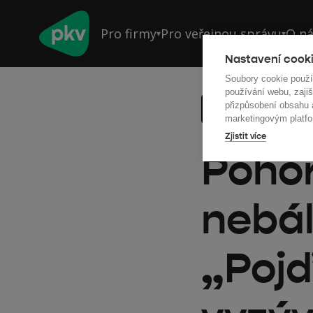
Pro firmy
Pro veřejnou správu
O n
▾
▾
Nastavení cooki
Soubory cookie použ
používání webu, zajiš
přizpůsobení obsahu
Back to all articl
marketingovým platfo
Zjistit více
Pohoř
nebál
„Pojď