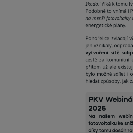
škoda,“
říká k tomu I
Podobně to vnímá i Pa
na menší fotovoltaiky 
energetické plány.
Pohořelice zvládají
jen vznikaly, odprodá
vytvoření sítě sub
cestě za komunitní 
přitom už ale existuj
bylo možné sdílet i
hledat způsoby, jak z
PKV Webinář
2025
Na našem webinář
fotovoltaiku ke sní
díky tomu dosáhnou