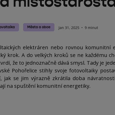
á místostarost
ovoltaika
Města a obce
Jan 31, 2025
•
9 minut
ltaických elektráren nebo rovnou komunitní e
ký krok. A do velkých kroků se ne každému ch
tvrdí, že to jednoznačně dává smysl. Tady je jed
vské Pohořelice stihly svoje fotovoltaiky posta
í, jak se jim výrazně zkrátila doba návratnosti 
ají na spuštění komunitní energetiky.