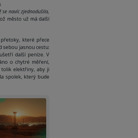
.
ž se navíc zjednodušila,
hož město už má další
přetoky, které přece
ed sebou jasnou cestu:
šetří další peníze. V
áno o chytré měření,
olik elektřiny, aby ji
la spolek, který bude