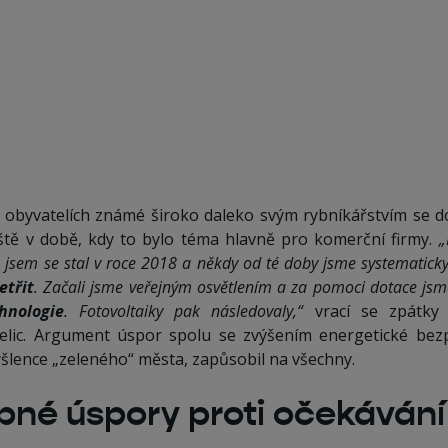
ch obyvatelích známé široko daleko svým rybníkářstvím se d
eště v době, kdy to bylo téma hlavně pro komerční firmy.
„
 jsem se stal v roce 2018 a někdy od té doby jsme systematick
etřit
. Začali jsme veřejným osvětlením a za pomoci dotace jsm
hnologie
. Fotovoltaiky pak následovaly,“
vrací se zpátky v
elic. Argument úspor spolu se zvýšením energetické bezp
yšlence „zeleného“ města, zapůsobil na všechny.
bné úspory proti očekávání