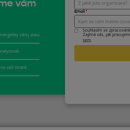
eme vám
Email
*
Souhlasím se zpracován
Zajímá vás, jak pracujem
energetiky zdroj zisku
sem
.
nalyzovali
na vaší straně