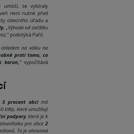
umístí, se vybíraly
oveň není nutné před
kty obecního úřadu a
Wp
.
„Výhoda od začátku
voz,“
podotýká Pařil.
 ohledem na válku na
obné proti tomu, co
íc korun,
“
vypočítává
cí
 5 procent obcí
má
 50 kWp, které umožňují
ční podpory
, která je k
 fotovoltaiku pro obce
2
 milionů. To je ohromná