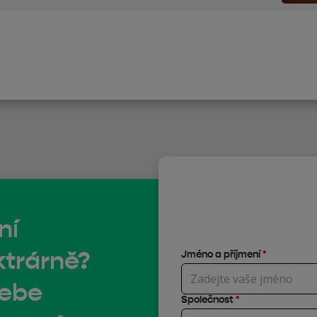
ní
ktrárně?
Jméno a příjmení
*
sebe
Společnost
*