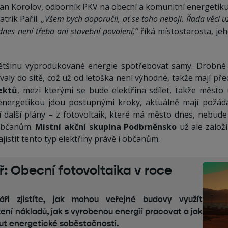
van Korolov, odborník PKV na obecní a komunitní energetiku
trik Pařil.
„Všem bych doporučil, ať se toho nebojí. Řada věcí u
dnes není třeba ani stavební povolení,“
říká místostarosta, je
 většinu vyprodukované energie spotřebovat samy. Drobné 
valy do sítě, což už od letoška není výhodné, takže mají př
jektů
, mezi kterými se bude elektřina sdílet, takže město u
energetikou jdou postupnými kroky, aktuálně mají požád
í další plány – z fotovoltaik, které má město dnes, nebude t
 občanům.
Místní akční skupina Podbrněnsko
už ale založi
ajistit tento typ elektřiny právě i občanům.
: Obecní fotovoltaika v roce
i zjistíte, jak mohou veřejné budovy využít
žení nákladů, jak s vyrobenou energií pracovat a jak
t energetické soběstačnosti.