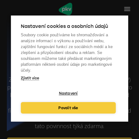
Nastavení cookies a osobních údajů
Kontrola systému
Soubory cookie používáme ke shromažďování a
analýze informací o výkonu a používání webu,
vytápění Ústí nad
zajištění fungování funkcí ze sociálních médií a ke
zlepšení a přizpůsobení obsahu a reklam. Se
Labem
souhlasem můžeme také předávat marketingovým
platformám některé osobní údaje pro marketingové
účely.
Zajistíme kontrolu systému vytápění v Ústí (KSV)
Zjistit více
podle vyhlášky č. 38/2022 Sb. která je povinná pro
Nastavení
každou budovu s výkonem topné soustavy nad
70 kW, tedy pro většinu škol, obecních budov,
Povolit vše
firem a SVJ. Rychle, spolehlivě a s protokolem od
autorizovaného specialisty. Ověřte, jestli se vás
tato povinnost týká zdarma.