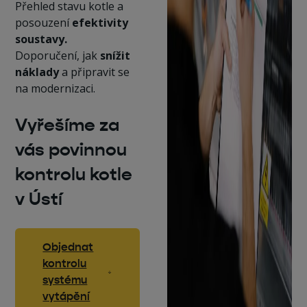
Přehled stavu kotle a
posouzení
efektivity
soustavy.
Doporučení, jak
snížit
náklady
a připravit se
na modernizaci.
Vyřešíme za
vás povinnou
kontrolu kotle
v Ústí
Objednat
kontrolu
systému
vytápění