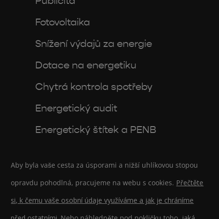
Publicita
Fotovoltaika
Snížení výdajů za energie
Dotace na energetiku
Chytrá kontrola spotřeby
Energetický audit
Energetický štítek a PENB
Aby byla vaše cesta za úsporami a nižší uhlíkovou stopou
opravdu pohodlná, pracujeme na webu s cookies.
Přečtěte
si, k čemu vaše osobní údaje využíváme a jak je chráníme
před ostatními.
Nebo náhledněte pod pokličku toho,
jaká