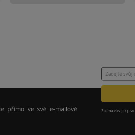
dotace,
nologie na
ete přímo ve své e-mailové
Zajímá vás, jak pra