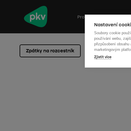
Pro firmy
Pro ob
Nastavení cooki
Soubory cookie použ
používání webu, zajiš
přizpůsobení obsahu
marketingovým platfo
Zpátky na rozcestník
Zjistit více