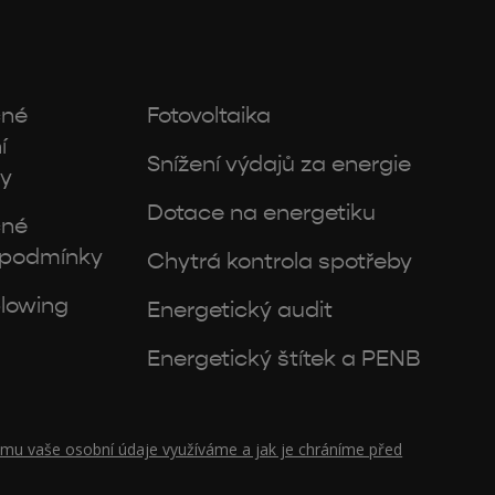
cné
Fotovoltaika
í
Snížení výdajů za energie
y
Dotace na energetiku
cné
 podmínky
Chytrá kontrola spotřeby
lowing
Energetický audit
Energetický štítek a PENB
čemu vaše osobní údaje využíváme a jak je chráníme před