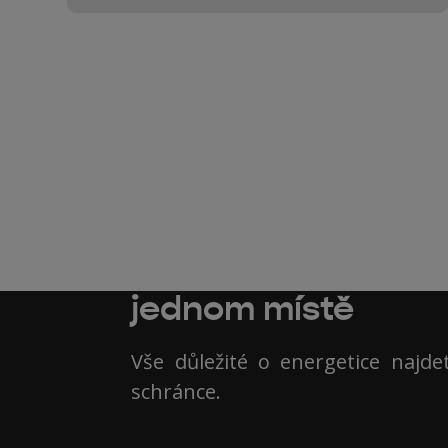
Úsporná opatření, 
ekologie nebo tech
jednom místě
Vše důležité o energetice najd
schránce.