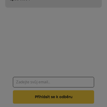
Úsporná opatření, dotace,
ekologie nebo technologie
na jednom místě