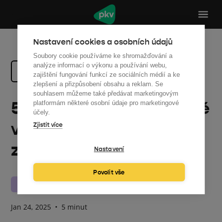
Nastavení cookies a osobních údajů
Soubory cookie používáme ke shromažďování a
analýze informací o výkonu a používání webu,
Zpět na všechny články
zajištění fungování funkcí ze sociálních médií a ke
zlepšení a přizpůsobení obsahu a reklam. Se
souhlasem můžeme také předávat marketingovým
5 způsobů, jak efektivně
platformám některé osobní údaje pro marketingové
účely.
využít přebytky energie
Zjistit více
z fotovoltaiky
Nastavení
Povolit vše
Energetika
Fotovoltaika
Jan 24, 2025
•
5 minut