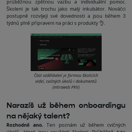
průběžnou zpětnou vazbu a individuální pomoc.
Školení je tak trochu jako malý inkubátor. Nováčci
postupně rozvíjejí své dovednosti a jsou během 3
týdnů plně připraveni na práci s produkty 👌.
Část vzdělávání je formou školících
videí, cvičných úkolů i dokumentů
(Intraweb PKV)
Narazíš už během onboardingu
na nějaký talent?
Rozhodně ano.
Ten poznám už během cvičných
úkolů, které jsou součástí školení. Průběžně tyto