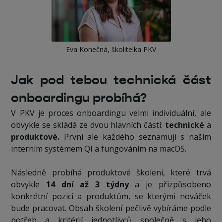
Eva Konečná, školitelka PKV
Jak pod tebou technická část
onboardingu probíhá?
V PKV je proces onboardingu velmi individuální, ale
obvykle se skládá ze dvou hlavních částí:
technické
a
produktové.
První ale každého seznamuji s naším
interním systémem QI a fungováním na macOS.
Následně probíhá produktové školení, které trvá
obvykle
14 dní až 3 týdny
a je přizpůsobeno
konkrétní pozici a produktům, se kterými nováček
bude pracovat. Obsah školení pečlivě vybíráme podle
potřeb a kritérií jednotlivců společně s jeho