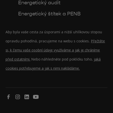
Energetický audit
Energetický štítek a PENB
Aby byla vaše cesta za úsporami a nižší uhlíkovou stopou
opravdu pohodlná, pracujeme na webu s cookies.
Přečtěte
si, k čemu vaše osobní údaje využíváme a jak je chráníme
před ostatními.
Nebo náhledněte pod pokličku toho,
jaká
cookies potřebujeme a jak s nimi nakládáme.