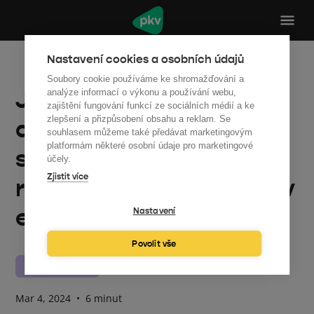
Nastavení cookies a osobních údajů
Soubory cookie používáme ke shromažďování a
Jak se Eva dostala z
analýze informací o výkonu a používání webu,
zajištění fungování funkcí ze sociálních médií a ke
zlepšení a přizpůsobení obsahu a reklam. Se
akademické lavice na
souhlasem můžeme také předávat marketingovým
platformám některé osobní údaje pro marketingové
strojní fakultě až k
účely.
Zjistit více
rozvoji školení pro lídry v
energetice?
Nastavení
Povolit vše
Zaměstnanci
Mar 4, 2024
•
6 minut