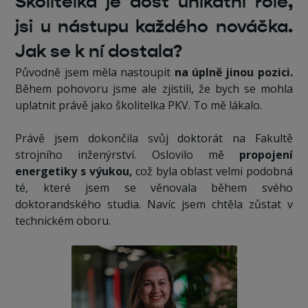
Školitelka je dost unikátní role,
jsi u nástupu každého nováčka.
Jak se k ní dostala?
Původně jsem měla nastoupit
na úplně jinou pozici.
Během pohovoru jsme ale zjistili, že bych se mohla
uplatnit právě jako školitelka PKV. To mě lákalo.
Právě jsem dokončila svůj doktorát na Fakultě
strojního inženýrství. Oslovilo mě
propojení
energetiky s výukou,
což byla oblast velmi podobná
té, které jsem se věnovala během svého
doktorandského studia. Navíc jsem chtěla zůstat v
technickém oboru.