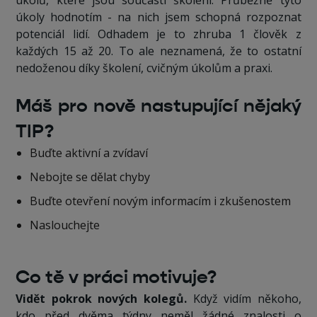
úkoly hodnotím - na nich jsem schopná rozpoznat
potenciál lidí. Odhadem je to zhruba 1 člověk z
každých 15 až 20. To ale neznamená, že to ostatní
nedoženou díky školení, cvičným úkolům a praxi.
Máš pro nově nastupující nějaký
TIP?
Buďte aktivní a zvídaví
Nebojte se dělat chyby
Buďte otevření novým informacím i zkušenostem
Naslouchejte
Co tě v práci motivuje?
Vidět pokrok nových kolegů.
Když vidím někoho,
kdo před dvěma týdny neměl žádné znalosti o