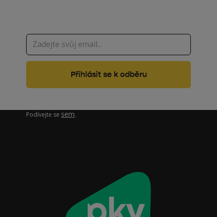
Zajímá vás, jak pracujeme s vašimi osobními údaji?
sem
Podívejte se
.