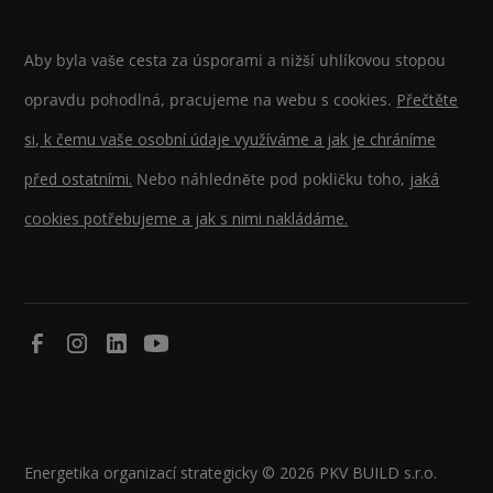
Aby byla vaše cesta za úsporami a nižší uhlíkovou stopou
opravdu pohodlná, pracujeme na webu s cookies.
Přečtěte
si, k čemu vaše osobní údaje využíváme a jak je chráníme
před ostatními.
Nebo náhledněte pod pokličku toho,
jaká
cookies potřebujeme a jak s nimi nakládáme.
Energetika organizací strategicky © 2026 PKV BUILD s.r.o.