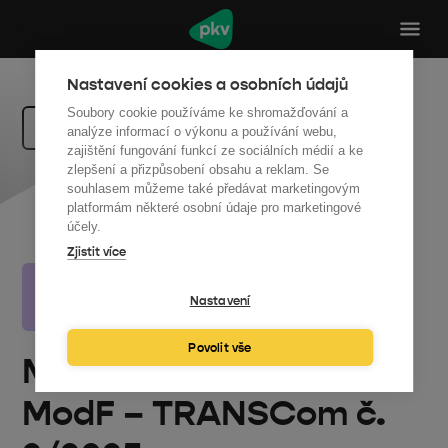
Nastavení cookies a osobních údajů
Soubory cookie používáme ke shromažďování a
Zpět na dotace
analýze informací o výkonu a používání webu,
zajištění fungování funkcí ze sociálních médií a ke
zlepšení a přizpůsobení obsahu a reklam. Se
souhlasem můžeme také předávat marketingovým
platformám některé osobní údaje pro marketingové
účely.
ModF – TRANSCom č. 2/2025
Zjistit více
Příjem žádostí u TRANSCom 2/2025: od 2. 2. 2026
(12:00) do 30. 11. 2026 (12:00) nebo do vyčerpání
Nastavení
alokace.
Povolit vše
Modernizační fond |
ModF – TRANSCom č.