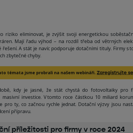
to riziko eliminovat, je zvýšit svoji energetickou soběsta
tráren. Mají řadu výhod – na rozdíl třeba od větrných elekt
řešení. A stát je navíc podporuje dotačními tituly. Firmy s t
ech zbytečné chyby.
ato témata jsme probrali na našem webináři.
Zaregistrujte se
době, kdy je jasné, že stát chystá do fotovoltaiky pro f
 masivní investice. V tomto roce částkou 10 miliard koru
ze pro ty, co začnou rychle jednat. Dotační výzvy jsou nast
cení přípravu.
ní příležitosti pro firmy v roce 2024