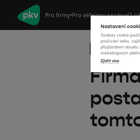
Pro firmy
Pro veřejnou správu
O n
▾
▾
Nastavení cooki
Soubory cookie použ
používání webu, zajiš
přizpůsobení obsahu
Back to all articl
marketingovým platfo
Zjistit více
Firmá
posta
tomto