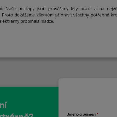
mi. Naše postupy jsou prověřeny léty praxe a na největ
. Proto dokážeme klientům připravit všechny potřebné kro
elektrárny probíhala hladce.
ní
ktrárně?
Jméno a příjmení
*