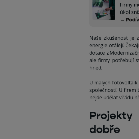
Firmy mo
úkol sní
→ Podív
Naše zkušenost je zk
energie otálejí. Čeka
dotace z Modernizačn
ale firmy potřebují 
hned.
U malých fotovoltaik
společností. U firem 
nejde udělat v řádu n
Projekty
dobře