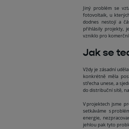
Jiný problém se vzta
fotovoltaik, u kterýc
dodnes nestojí a č
přihlásily projekty,
vzniklo pro komerční 
Jak se te
Vždy je zásadní uděla
konkrétně měla posta
střecha unese, a sjedn
do distribuční sítě, n
V projektech jsme pr
setkáváme s problém
energie, nezpracova
jehlou pak tyto probl