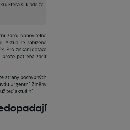
u, která si klade za
tní zdroj obnovitelné
íli. Aktuálně nabízené
4. Pro získání dotace
e proto potřeba začít
 ze strany pochybných
pravdu urgentní. Změny
už teď aktuální.
edopadají