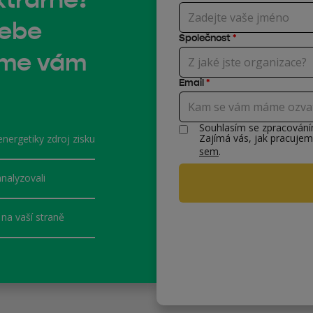
sebe
Společnost
*
eme vám
Email
*
Souhlasím se zpracován
Zajímá vás, jak pracujem
energetiky zdroj zisku
sem
.
nalyzovali
na vaší straně