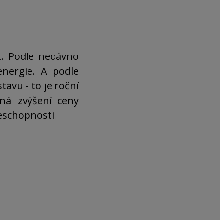
t. Podle nedávno
nergie. A podle
avu - to je roční
ná zvýšení ceny
eschopnosti.