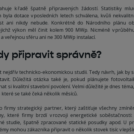
huje k řadě špatně připravených žádostí. Statistiky mluv
h byla dotace v posledních letech schválena, kvůli nekvalit
ást ani nikdy nebude. Konkrétně do Národního plánu ob
 jejichž výkon měl činit kolem 900 MWp. Nicméně v průběh
a veřejnou sféru ani ne 300 MWp instalací.
dy připravit správně?
t nejdřív technicko-ekonomickou studii. Tedy návrh, jak by 
vit. Důležitá otázka také je, pokud plánujete fotovoltai
at si kvalitní stavební povolení. Velmi důležité je dnes téma
a které se také čeká několik měsíců.
o firmy strategický partner, který zaštiťuje všechny zmíněn
y, které firmy brzdí v rozvoji energetické soběstačnosti
né studie, špatně zpracované statické posudky apod. U pr
émy mohou zákazníka připravit o několik stovek tisíc v lepší