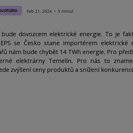
ovoltaika
Feb 21, 2024
•
5 minut
 bude dovozcem elektrické energie. To je fak
EPS se Česko stane importérem elektrické e
řů nám bude chybět 14 TWh energie. Pro předst
derné elektrárny Temelín. Pro nás to zname
 vede zvýšení ceny produktů a snížení konkurenc