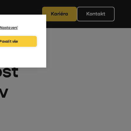
Kariéra
Kontakt
Nastavení
Povolit vše
ost
 v