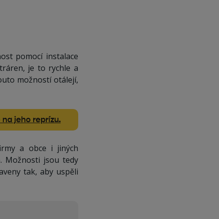
čnost pomocí instalace
ráren, je to rychle a
outo možností otálejí,
 na jeho reprízu.
irmy a obce i jiných
n. Možnosti jsou tedy
aveny tak, aby uspěli