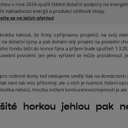
hou v roce 2024 využít štědré dotační podpory na energetik
žit nákladovost energií a produkci uhlíkové stopy.
ejte se na jejich přehled
rátka taková, že firmy s přípravou projektů na svůj vlas
jí na dotační výzvy a pak dohání celý projekt na poslední chv
ího fondu běží do konce října a příjem bude spušteň 1.3.202
stavební povolení. Jen jeho vyřízení se může protáhnout. J
 pro rodinné domy teď sledujeme umělý tlak na domácnosti
tlak není tak moc přítomný, ale u nich je nutnost řešení o
ěkolika měsíců, hrozba snížení konkurenceschopnosti je ale 
 šité horkou jehlou pak n