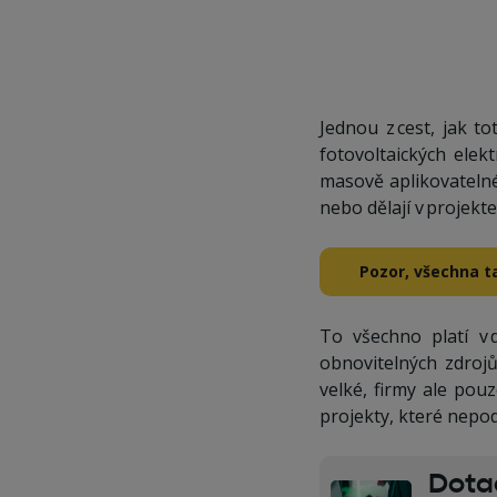
Jednou z cest, jak to
fotovoltaických elek
masově aplikovatelné 
nebo dělají v projekt
Pozor, všechna t
To všechno platí v 
obnovitelných zdrojů
velké, firmy ale pou
projekty, které nepod
Dotač