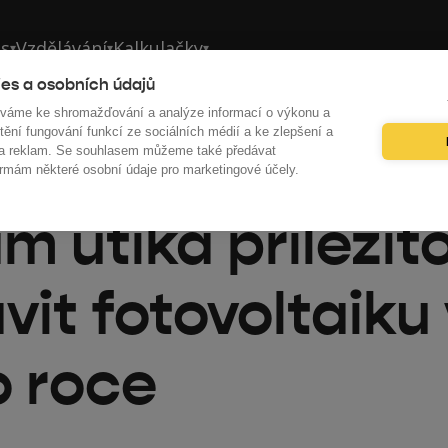
ás
Vzdělávání
Kalkulačky
▾
▾
▾
es a osobních údajů
íváme ke shromažďování a analýze informací o výkonu a
tění fungování funkcí ze sociálních médií a ke zlepšení a
 a reklam. Se souhlasem můžeme také předávat
es
rmám některé osobní údaje pro marketingové účely.
m utíká příležit
vit fotovoltaiku
 roce