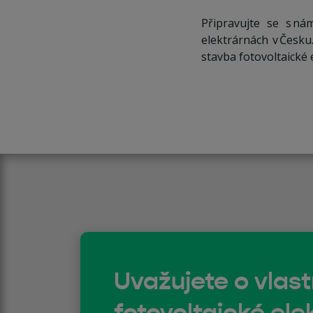
Připravujte se s ná
elektrárnách v Česku
stavba fotovoltaické 
Uvažujete o vlast
fotovoltaické ele