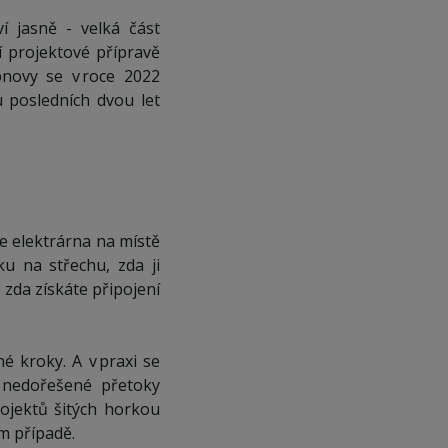
í jasně - velká část
ní projektové přípravě
novy se v roce 2022
u posledních dvou let
se elektrárna na místě
ku na střechu, zda ji
, zda získáte připojení
é kroky. A v praxi se
: nedořešené přetoky
ojektů šitých horkou
m případě.