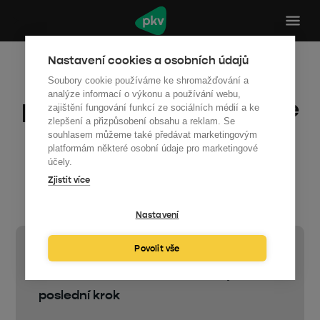
Nastavení cookies a osobních údajů
Klíčové legislativní
Soubory cookie používáme ke shromažďování a
analýze informací o výkonu a používání webu,
povinnosti v energetice
zajištění fungování funkcí ze sociálních médií a ke
zlepšení a přizpůsobení obsahu a reklam. Se
měst a obcí 2026
souhlasem můžeme také předávat marketingovým
platformám některé osobní údaje pro marketingové
účely.
test
Zjistit více
Nastavení
Povolit vše
Od zhlédnutí webináře vás dělí jeden
poslední krok