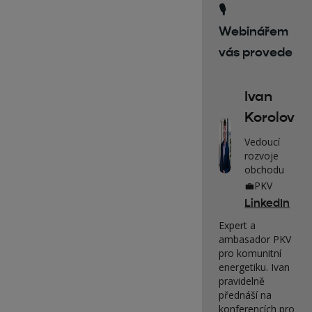
🎙️
Webinářem
vás provede
Ivan
Korolov
Vedoucí
rozvoje
obchodu
💼
PKV
LinkedIn
Expert a
ambasador PKV
pro komunitní
energetiku. Ivan
pravidelně
přednáší na
konferencích pro