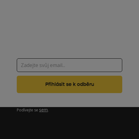
Úsporná opatření, dotace,
ekologie nebo technologie
na jednom místě
Zajímá vás, jak pracujeme s vašimi osobními údaji?
sem
Podívejte se
.