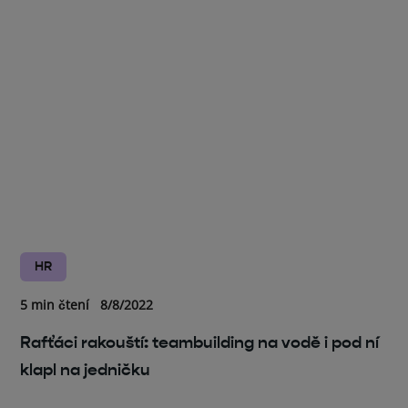
HR
5 min čtení
8/8/2022
Rafťáci rakouští: teambuilding na vodě i pod ní
klapl na jedničku