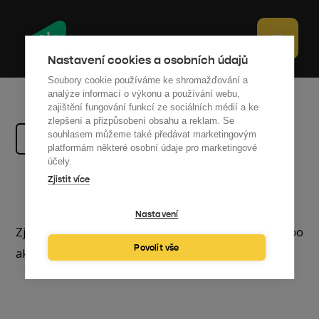
Nastavení cookies a osobních údajů
Soubory cookie používáme ke shromažďování a
analýze informací o výkonu a používání webu,
zajištění fungování funkcí ze sociálních médií a ke
zlepšení a přizpůsobení obsahu a reklam. Se
souhlasem můžeme také předávat marketingovým
Zpátky na rozcestník
platformám některé osobní údaje pro marketingové
účely.
Zjistit více
HR
Nastavení
Zjistěte více o našem fungování, kolektivu nebo
Povolit vše
aktuálnímu dění v naší firmě.