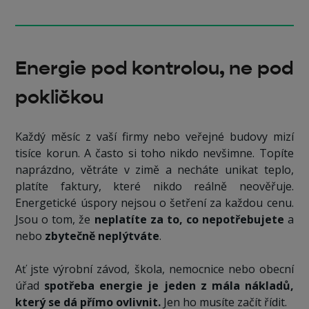
Energie pod kontrolou, ne pod
pokličkou
Každý měsíc z vaší firmy nebo veřejné budovy mizí
tisíce korun. A často si toho nikdo nevšimne. Topíte
naprázdno, větráte v zimě a necháte unikat teplo,
platíte faktury, které nikdo reálně neověřuje.
Energetické úspory nejsou o šetření za každou cenu.
Jsou o tom, že
neplatíte za to, co nepotřebujete
a
nebo
zbytečně neplýtváte
.
Ať jste výrobní závod, škola, nemocnice nebo obecní
úřad
spotřeba energie je jeden z mála nákladů,
který se dá přímo ovlivnit.
Jen ho musíte začít řídit.