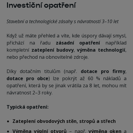
Investiční opatření
Stavební a technologické zásahy s návratností 3–10 let
Když už máte přehled a víte, kde úspory dávají smysl,
přichází na řadu
zásadní opatření
například
kompletní
zateplení budovy
,
výměna technologií
,
nebo přechod na obnovitelné zdroje.
Díky dotačním titulům (např.
dotace pro firmy
,
dotace pro obce
) lze pokrýt až 60 % nákladů a
opatření, která by se jinak vrátila za 8 let, mohou mít
návratnost 2–3 roky.
Typická opatření:
Zateplení obvodových stěn, stropů a střech
Výměna výplní otvorů
– např.
výměna oken
a