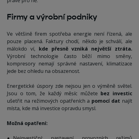
právě pro ně.
Firmy a výrobní podniky
Ve většině firem spotřeba energie není řízená, ale
pouze placená. Faktury chodí, někdo je schválí, ale
málokdo ví,
kde přesně vzniká největší ztráta.
Výrobní technologie často běží mimo směny,
kompresory nemají správné nastavení, klimatizace
jede bez ohledu na obsazenost.
Energetické úspory zde nejsou jen o výměně světel.
Jsou o tom, že každý měsíc můžete
bez investic
ušetřit na režimových opatřeních a
pomocí dat
najít
místa, kde má investice opravdu smysl.
Možná opatření:
Neinvestiční: nastavení provozních režimů