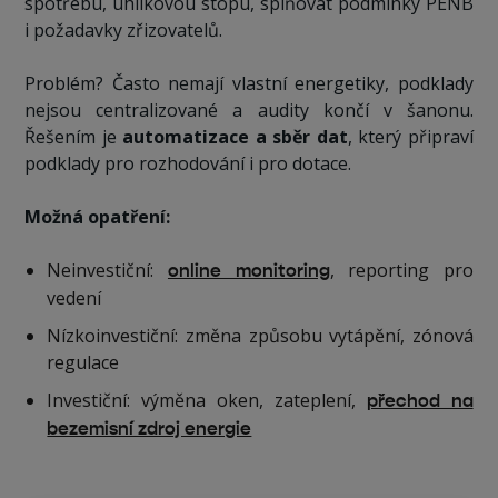
spotřebu, uhlíkovou stopu, splňovat podmínky PENB
i požadavky zřizovatelů.
Problém? Často nemají vlastní energetiky, podklady
nejsou centralizované a audity končí v šanonu.
Řešením je
automatizace a sběr dat
, který připraví
podklady pro rozhodování i pro dotace.
Možná opatření:
Neinvestiční:
, reporting pro
online monitoring
vedení
Nízkoinvestiční: změna způsobu vytápění, zónová
regulace
Investiční: výměna oken, zateplení,
přechod na
bezemisní zdroj energie