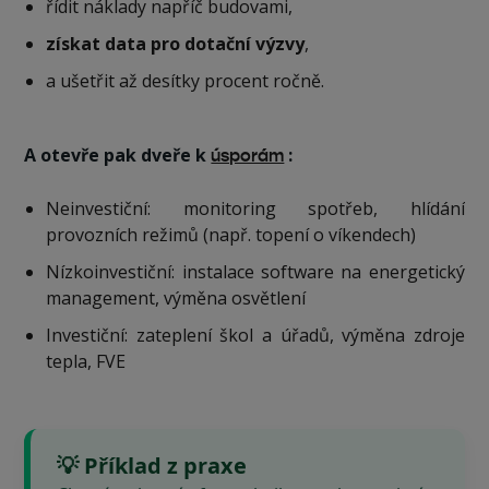
řídit náklady napříč budovami,
získat data pro dotační výzvy
,
a ušetřit až desítky procent ročně.
A otevře pak dveře k
:
úsporám
Neinvestiční: monitoring spotřeb, hlídání
provozních režimů (např. topení o víkendech)
Nízkoinvestiční: instalace software na energetický
management, výměna osvětlení
Investiční: zateplení škol a úřadů, výměna zdroje
tepla, FVE
💡 Příklad z praxe