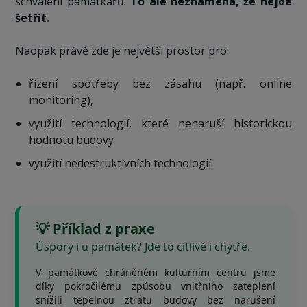
schválení památkářů.
To ale neznamená, že nejde
šetřit.
Naopak právě zde je největší prostor pro:
řízení spotřeby bez zásahu (např. online
monitoring),
využití technologií, které nenaruší historickou
hodnotu budovy
využití nedestruktivních technologií.
💡 Příklad z praxe
Úspory i u památek? Jde to citlivě i chytře.
V památkově chráněném kulturním centru jsme
díky pokročilému způsobu vnitřního zateplení
snížili tepelnou ztrátu budovy bez narušení