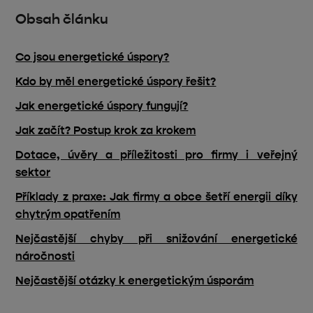
Obsah článku
Co jsou energetické úspory?
Kdo by měl energetické úspory řešit?
Jak energetické úspory fungují?
Jak začít? Postup krok za krokem
Dotace, úvěry a příležitosti pro firmy i veřejný
sektor
Příklady z praxe: Jak firmy a obce šetří energii díky
chytrým opatřením
Nejčastější chyby při snižování energetické
náročnosti
Nejčastější otázky k energetickým úsporám