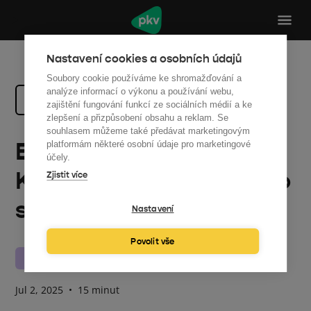
Nastavení cookies a osobních údajů
Soubory cookie používáme ke shromažďování a
analýze informací o výkonu a používání webu,
Zpět na všechny články
zajištění fungování funkcí ze sociálních médií a ke
zlepšení a přizpůsobení obsahu a reklam. Se
souhlasem můžeme také předávat marketingovým
Energetické úspory:
platformám některé osobní údaje pro marketingové
účely.
Kompletní průvodce pro
Zjistit více
snížení nákladů
Nastavení
Povolit vše
Energetika
Jul 2, 2025
•
15 minut