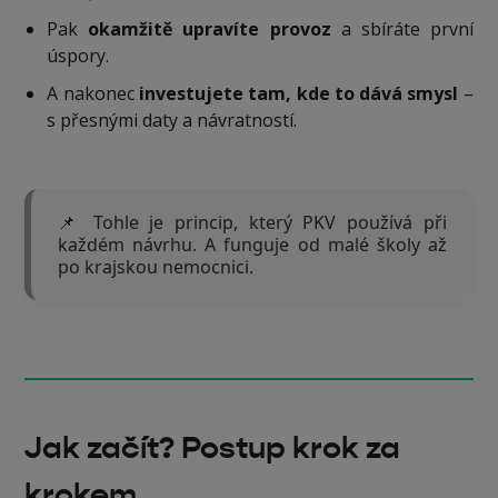
Pak
okamžitě upravíte provoz
a sbíráte první
úspory.
A nakonec
investujete tam, kde to dává smysl
–
s přesnými daty a návratností.
📌 Tohle je princip, který PKV používá při
každém návrhu. A funguje od malé školy až
po krajskou nemocnici.
‍Jak začít? Postup krok za
krokem